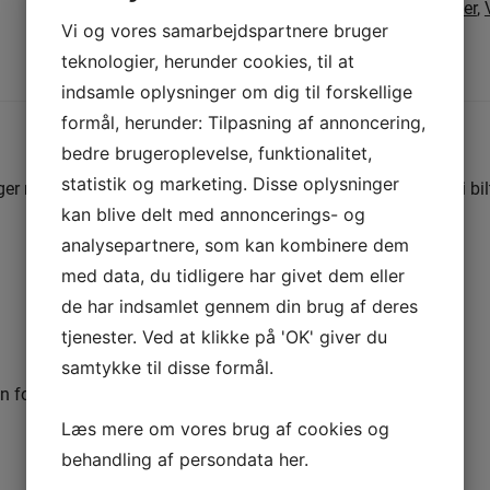
2026
,
Små gaveæsker
,
Vi og vores samarbejdspartnere bruger
teknologier, herunder cookies, til at
Beskrivelse
indsamle oplysninger om dig til forskellige
formål, herunder: Tilpasning af annoncering,
BESKRIVELSE
bedre brugeroplevelse, funktionalitet,
statistik og marketing. Disse oplysninger
er med en unik gaveæske fyldt med detaljerede chokolader i biltema
kan blive delt med annoncerings- og
analysepartnere, som kan kombinere dem
med data, du tidligere har givet dem eller
de har indsamlet gennem din brug af deres
tjenester. Ved at klikke på 'OK' giver du
samtykke til disse formål.
forkælelse – klar til at imponere fra første blik.
Læs mere om vores brug af cookies og
behandling af persondata
her
.