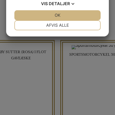
VIS
DETALJER
JA
NEJ
OK
JA
NEJ
NØDVENDIGE
PRÆFERENCER
AFVIS ALLE
JA
NEJ
JA
NEJ
MARKETING
STATISTIK
BY SUTTER (ROSA) I FLOT
SPORTSMOTORCYKEL 30
GAVEÆSKE