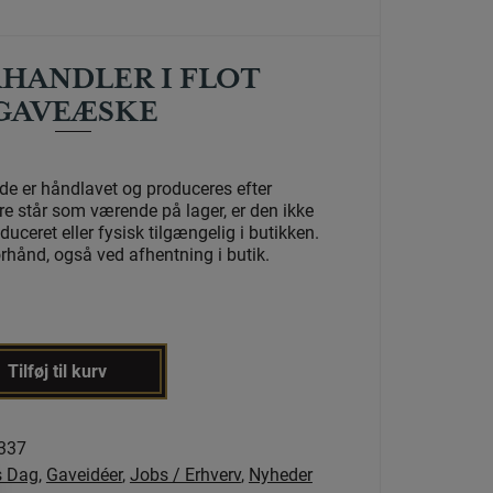
HANDLER I FLOT
GAVEÆSKE
e er håndlavet og produceres efter
re står som værende på lager, er den ikke
ceret eller fysisk tilgængelig i butikken.
orhånd, også ved afhentning i butik.
Tilføj til kurv
337
s Dag
,
Gaveidéer
,
Jobs / Erhverv
,
Nyheder