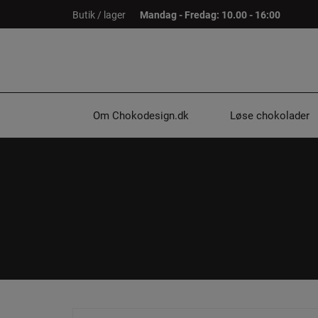
Hop
Butik / lager
Mandag - Fredag: 10.00 - 16:00
til
indholdet
Om Chokodesign.dk
Løse chokolader