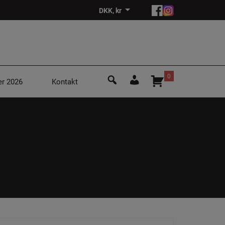
DKK, kr
Søg
0
r 2026
Kontakt
efter:
Login