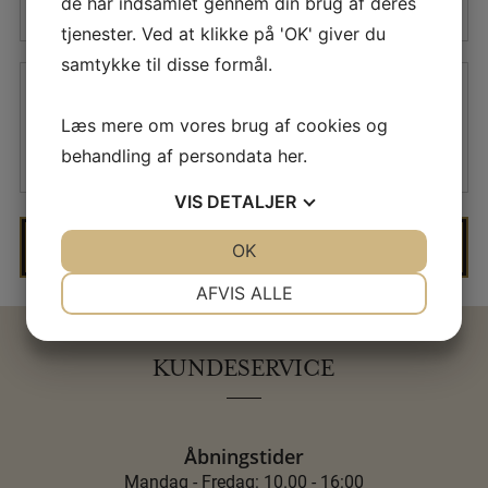
de har indsamlet gennem din brug af deres
tjenester. Ved at klikke på 'OK' giver du
samtykke til disse formål.
Læs mere om vores brug af cookies og
behandling af persondata
her
.
VIS
DETALJER
JA
NEJ
OK
JA
NEJ
NØDVENDIGE
PRÆFERENCER
AFVIS ALLE
JA
NEJ
JA
NEJ
MARKETING
STATISTIK
KUNDESERVICE
Åbningstider
Mandag - Fredag: 10.00 - 16:00