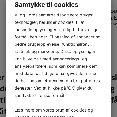
i
Samtykke til cookies
flot
Varenummer (SKU):
c-6
gaveæske
Vi og vores samarbejdspartnere bruger
Kategorier:
Gaveidéer
,
H
antal
teknologier, herunder cookies, til at
Nyheder 2026
,
Små gav
indsamle oplysninger om dig til forskellige
formål, herunder: Tilpasning af annoncering,
Beskrivelse
bedre brugeroplevelse, funktionalitet,
statistik og marketing. Disse oplysninger
BESKRIVELSE
kan blive delt med annoncerings- og
analysepartnere, som kan kombinere dem
med data, du tidligere har givet dem eller
er kæreste med vores fantastisk
de har indsamlet gennem din brug af deres
deholder lækker chokolade og 
tjenester. Ved at klikke på 'OK' giver du
samtykke til disse formål.
il konfirmation! Bestil nu og få
it”
Læs mere om vores brug af cookies og