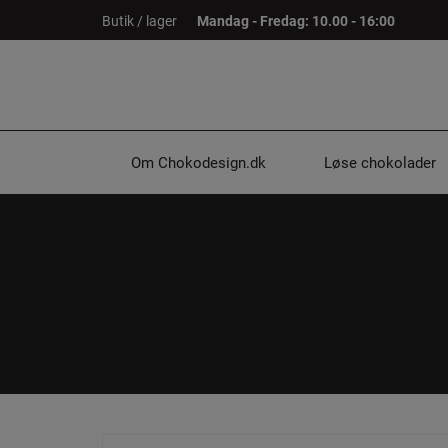
Hop
Butik / lager
Mandag - Fredag: 10.00 - 16:00
til
indholdet
Om Chokodesign.dk
Løse chokolader