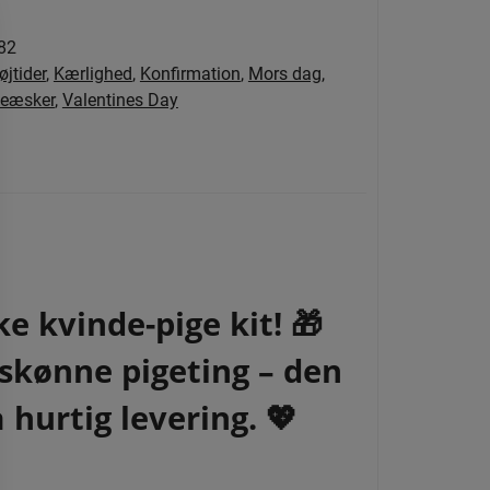
82
øjtider
,
Kærlighed
,
Konfirmation
,
Mors dag
,
eæsker
,
Valentines Day
e kvinde-pige kit! 🎁
skønne pigeting – den
 hurtig levering. 💖