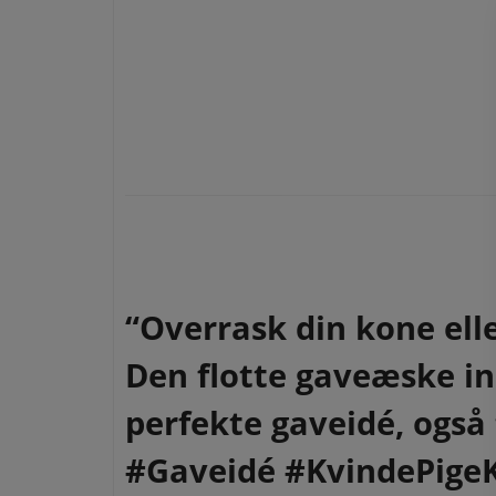
“Overrask din kone ell
Den flotte gaveæske in
perfekte gaveidé, også t
#Gaveidé #KvindePigeK