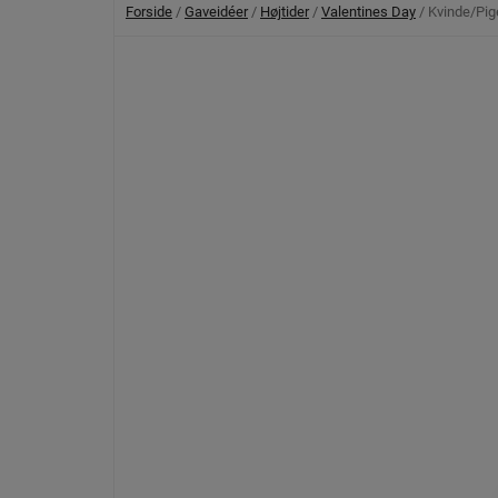
Forside
/
Gaveidéer
/
Højtider
/
Valentines Day
/ Kvinde/Pige