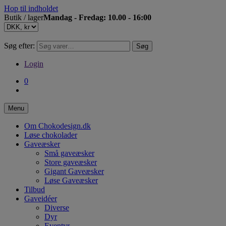
Hop til indholdet
Butik / lager
Mandag - Fredag: 10.00 - 16:00
Søg efter:
Søg
Login
0
Menu
Om Chokodesign.dk
Løse chokolader
Gaveæsker
Små gaveæsker
Store gaveæsker
Gigant Gaveæsker
Løse Gaveæsker
Tilbud
Gaveidéer
Diverse
Dyr
Eventyr