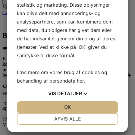
Tilføj til kurv
statistik og marketing. Disse oplysninger
Varenummer (SKU):
c-1216
Kategorier:
Diverse
,
Eventyr
,
Gaveidéer
,
Højtider
,
Nyheder 2026
,
Små gaveæsker
kan blive delt med annoncerings- og
analysepartnere, som kan kombinere dem
Beskrivelse
med data, du tidligere har givet dem eller
Beskrivelse
de har indsamlet gennem din brug af deres
tjenester. Ved at klikke på 'OK' giver du
👑✨ Prinsessedrøm i chokolade! ✨👑
samtykke til disse formål.
Forkæl en ægte prinsesse med dette magiske chokoladesæt –
komplet med krone, sommerfugl, blomster og den fineste
prinsessefigur 💖🍫 Perfekt som gave til fødselsdag, fest eller
Læs mere om vores brug af cookies og
bare for at skabe et smil hos en lille (eller stor) prinsesse 🎀🌸🦄
behandling af persondata
her
.
👉 Håndlavet luksuschokolade fra chokodesign.dk – hvor
VIS
DETALJER
eventyret smager sødt!
#Chokodesign #SjoveChokoladeFigurer #HumorIChokolade
JA
NEJ
OK
JA
NEJ
#HåndlavetChokolade #SkørOgLækker #Gaveidé
NØDVENDIGE
PRÆFERENCER
AFVIS ALLE
Hvor længe holder chokoladen sig?
Mindst 12 – 24 måneder efter købet
JA
NEJ
JA
NEJ