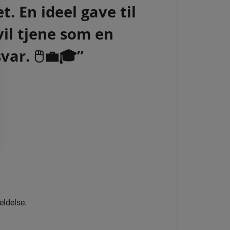
. En ideel gave til
il tjene som en
ar. 🖱️💼🎓”
eldelse.