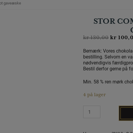
lot gaveæske
STOR CO
kr
130,00
kr
100,
Bemærk: Vores chokolad
bestilling. Selvom en va
nødvendigvis færdigprodu
Bestil derfor gerne på f
Min. 58 % ren mørk cho
4 på lager
Stor
computermus
i
flot