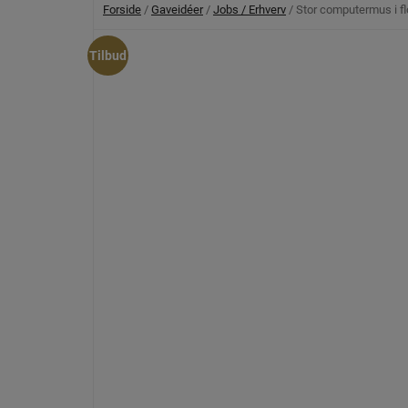
Forside
/
Gaveidéer
/
Jobs / Erhverv
/ Stor computermus i f
Tilbud