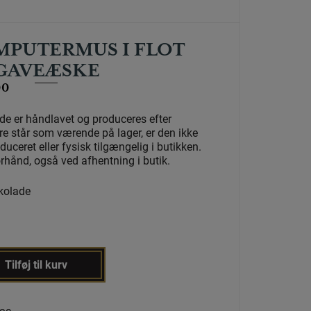
MPUTERMUS I FLOT
GAVEÆSKE
00
e er håndlavet og produceres efter
re står som værende på lager, er den ikke
ceret eller fysisk tilgængelig i butikken.
orhånd, også ved afhentning i butik.
kolade
Tilføj til kurv