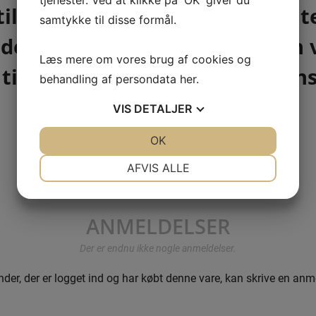
il et kunstværk af produktivitet
samtykke til disse formål.
nder konfirmationen, hvor den v
Læs mere om vores brug af cookies og
il voksenlivets opgaver og ansv
behandling af persondata
her
.
VIS
DETALJER
JA
NEJ
OK
JA
NEJ
NØDVENDIGE
PRÆFERENCER
AFVIS ALLE
JA
NEJ
JA
NEJ
MARKETING
STATISTIK
ANMELDELSER
Der er endnu ikke nogle anmeldelser.
der, der er logget ind og har købt denne vare, kan skrive en anm