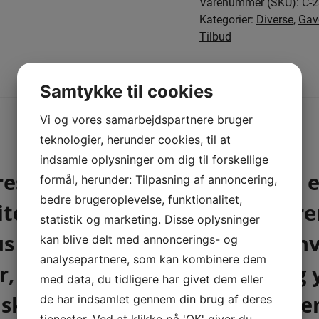
Varenummer (SKU):
C-
gaveæske
Kategorier:
Diverse
,
Gav
antal
Tilbud
Beskrivelse
Anmeldelser (0)
Samtykke til cookies
Vi og vores samarbejdspartnere bruger
BESKRIVELSE
teknologier, herunder cookies, til at
indsamle oplysninger om dig til forskellige
res håndlavede computermus er 
formål, herunder: Tilpasning af annoncering,
bedre brugeroplevelse, funktionalitet,
itet. Designet med omhu og fre
statistik og marketing. Disse oplysninger
s det perfekte tilbehør til en
kan blive delt med annoncerings- og
analysepartnere, som kan kombinere dem
or, der værdsætter både stil o
med data, du tidligere har givet dem eller
g skræddersyede detaljer, vil 
de har indsamlet gennem din brug af deres
tjenester. Ved at klikke på 'OK' giver du