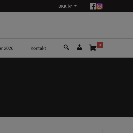
DKK, kr
Søg
0
r 2026
Kontakt
efter:
Login