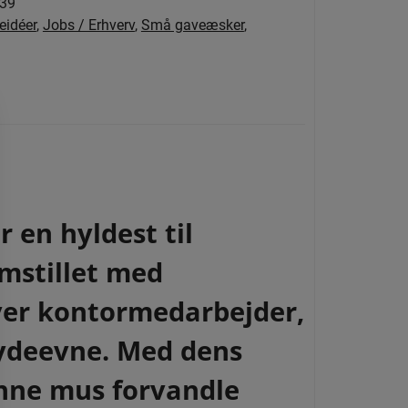
239
eidéer
,
Jobs / Erhverv
,
Små gaveæsker
,
en hyldest til
mstillet med
hver kontormedarbejder,
g ydeevne. Med dens
denne mus forvandle