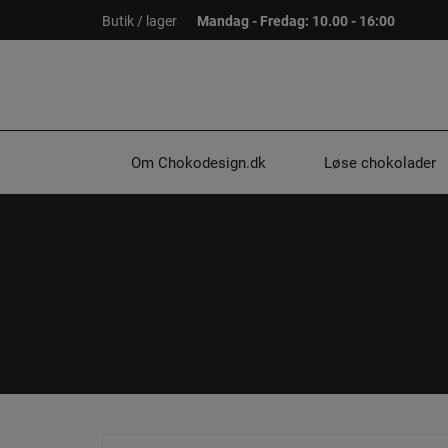
Hop
Butik / lager
Mandag - Fredag: 10.00 - 16:00
til
indholdet
Om Chokodesign.dk
Løse chokolader