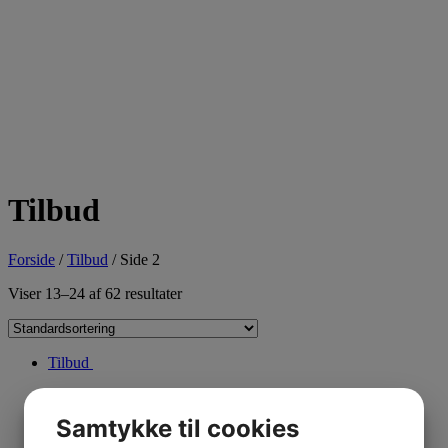
Tilbud
Forside
/
Tilbud
/ Side 2
Viser 13–24 af 62 resultater
Tilbud
Formel 1 bil ( BLÅ ) 50 g
Samtykke til cookies
kr
50,00
kr
40,00