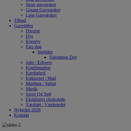
Store gaveæsker
Gigant Gaveæsker
Løse Gaveæsker
Tilbud
Gaveidéer
Diverse
Dyr
Eventyr
Fars dag
Højtider
Valentines Day
Jobs / Erhverv
Konfirmation
Kærlighed
Køkkenet / Mad
Maritimt / Søfart
Musik
Sport Og Spil
Eksklusivt chokolade
Værktøj / Værkstedet
Nyheder 2026
Kontakt