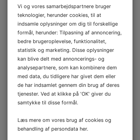
Tilbud
Vi og vores samarbejdspartnere bruger
teknologier, herunder cookies, til at
Formel 1 bil ( GRØN ) 50 g
indsamle oplysninger om dig til forskellige
kr
50,00
kr
40,00
formål, herunder: Tilpasning af annoncering,
Tilbud
bedre brugeroplevelse, funktionalitet,
Formel 1 bil ( RØD ) 50 g
statistik og marketing. Disse oplysninger
kan blive delt med annoncerings- og
kr
50,00
kr
40,00
analysepartnere, som kan kombinere dem
Tilbud
med data, du tidligere har givet dem eller
Formel 1 bil ( SØLV ) 50 g
de har indsamlet gennem din brug af deres
tjenester. Ved at klikke på 'OK' giver du
kr
50,00
kr
40,00
Tilbud
samtykke til disse formål.
Formel 1 biler i flot gaveæske
Læs mere om vores brug af cookies og
kr
170,00
kr
140,00
behandling af persondata
her
.
Tilbud