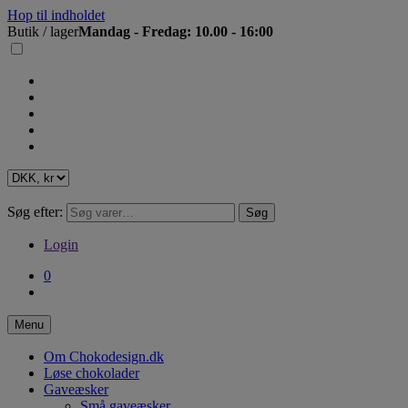
Hop til indholdet
Butik / lager
Mandag - Fredag: 10.00 - 16:00
Søg efter:
Søg
Login
0
Menu
Om Chokodesign.dk
Løse chokolader
Gaveæsker
Små gaveæsker