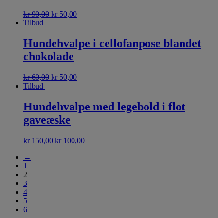
kr
90,00
kr
50,00
Tilbud
Hundehvalpe i cellofanpose blandet
chokolade
kr
60,00
kr
50,00
Tilbud
Hundehvalpe med legebold i flot
gaveæske
kr
150,00
kr
100,00
←
1
2
3
4
5
6