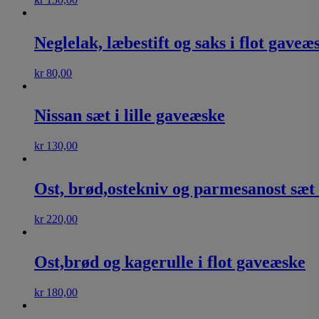
Neglelak, læbestift og saks i flot gaveæ
kr
80,00
Nissan sæt i lille gaveæske
kr
130,00
Ost, brød,ostekniv og parmesanost sæt 
kr
220,00
Ost,brød og kagerulle i flot gaveæske
kr
180,00