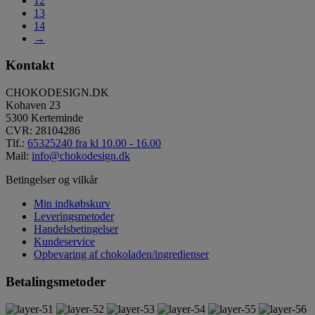
12
13
14
→
Kontakt
CHOKODESIGN.DK
Kohaven 23
5300 Kerteminde
CVR: 28104286
Tlf.:
65325240 fra kl 10.00 - 16.00
Mail:
info@chokodesign.dk
Betingelser og vilkår
Min indkøbskurv
Leveringsmetoder
Handelsbetingelser
Kundeservice
Opbevaring af chokoladen/ingredienser
Betalingsmetoder