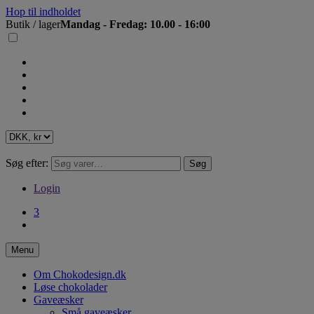
Hop til indholdet
Butik / lager
Mandag - Fredag: 10.00 - 16:00
Søg efter:
Søg
Login
3
Menu
Om Chokodesign.dk
Løse chokolader
Gaveæsker
Små gaveæsker