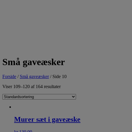
Små gaveæsker
Forside
/
Små gaveæsker
/ Side 10
Viser 109–120 af 164 resultater
Murer sæt i gaveæske
kr
130,00