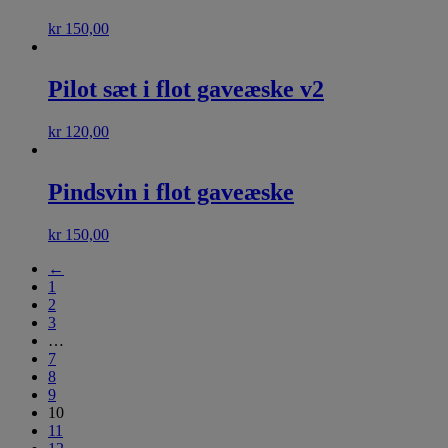
kr
150,00
Pilot sæt i flot gaveæske v2
kr
120,00
Pindsvin i flot gaveæske
kr
150,00
←
1
2
3
…
7
8
9
10
11