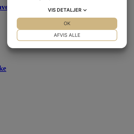
gaveæske
VIS
DETALJER
JA
NEJ
OK
JA
NEJ
NØDVENDIGE
PRÆFERENCER
AFVIS ALLE
JA
NEJ
JA
NEJ
MARKETING
STATISTIK
ke