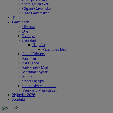
Store gaveæsker
Gigant Gaveæsker
Løse Gaveæsker
Tilbud
Gaveidéer
Diverse
Dyr
Eventyr
Fars dag
Højtider
Valentines Day
Jobs / Erhverv
Konfirmation
Kærlighed
Køkkenet / Mad
Maritimt / Søfart
Musik
Sport Og Spil
Eksklusivt chokolade
Værktøj / Værkstedet
Nyheder 2026
Kontakt