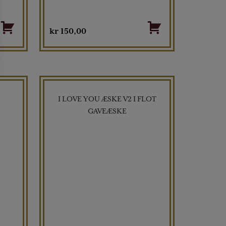
kr
150,00
I LOVE YOU ÆSKE V2 I FLOT
GAVEÆSKE