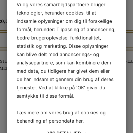
Vi og vores samarbejdspartnere bruger
teknologier, herunder cookies, til at
indsamle oplysninger om dig til forskellige
20,00
kr
150,00
formål, herunder: Tilpasning af annoncering,
bedre brugeroplevelse, funktionalitet,
statistik og marketing. Disse oplysninger
kan blive delt med annoncerings- og
STESTALD/STUTTERI SÆT
HONDA SÆT I LILLE GAVE
analysepartnere, som kan kombinere dem
MED I FLOT GAVEÆSKE
med data, du tidligere har givet dem eller
de har indsamlet gennem din brug af deres
tjenester. Ved at klikke på 'OK' giver du
samtykke til disse formål.
Læs mere om vores brug af cookies og
behandling af persondata
her
.