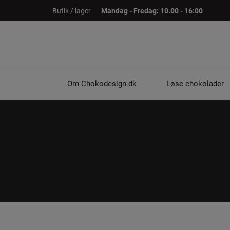
Hop
Butik / lager
Mandag - Fredag: 10.00 - 16:00
til
indholdet
Om Chokodesign.dk
Løse chokolader