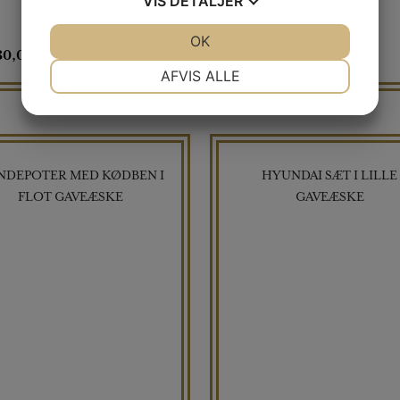
VIS
DETALJER
JA
NEJ
OK
JA
NEJ
30,00
kr
130,00
NØDVENDIGE
PRÆFERENCER
AFVIS ALLE
JA
NEJ
JA
NEJ
MARKETING
STATISTIK
NDEPOTER MED KØDBEN I
HYUNDAI SÆT I LILLE
FLOT GAVEÆSKE
GAVEÆSKE