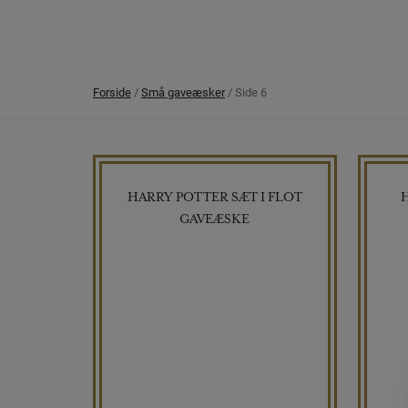
Forside
/
Små gaveæsker
/ Side 6
HARRY POTTER SÆT I FLOT
GAVEÆSKE