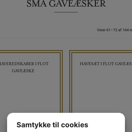
SMÅ GAVEÆSKER
Viser 61–72 af 164 r
HAVEREDSKABER I FLOT
HAVESÆT I FLOT GAVEÆ
GAVEÆSKE
Samtykke til cookies