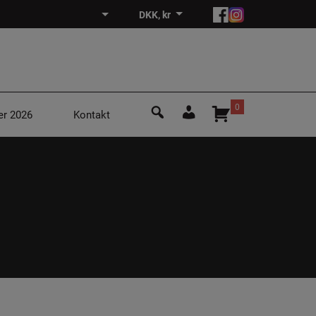
DKK, kr
Søg
0
er 2026
Kontakt
efter:
Login