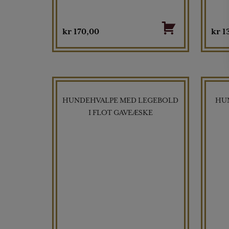
kr
170,00
kr
1
HUNDEHVALPE MED LEGEBOLD
HU
TILBUD
I FLOT GAVEÆSKE