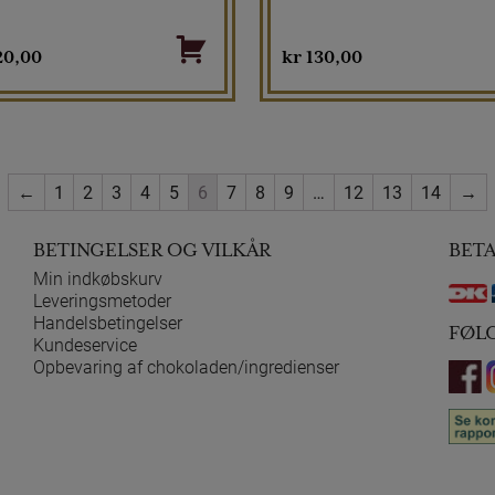
20,00
kr
130,00
←
1
2
3
4
5
6
7
8
9
…
12
13
14
→
BETINGELSER OG VILKÅR
BET
Min indkøbskurv
Leveringsmetoder
Handelsbetingelser
FØL
Kundeservice
Opbevaring af chokoladen/ingredienser