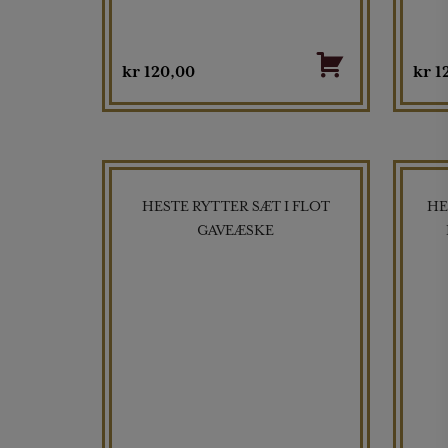
kr
120,00
kr
1
HESTE RYTTER SÆT I FLOT
HE
GAVEÆSKE