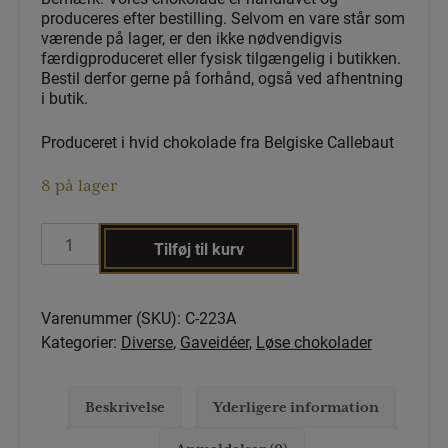
produceres efter bestilling. Selvom en vare står som
værende på lager, er den ikke nødvendigvis
færdigproduceret eller fysisk tilgængelig i butikken.
Bestil derfor gerne på forhånd, også ved afhentning
i butik.
Produceret i hvid chokolade fra Belgiske Callebaut
8 på lager
Baby
Tilføj til kurv
sut
pige
antal
Varenummer (SKU):
C-223A
Kategorier:
Diverse
,
Gaveidéer
,
Løse chokolader
Beskrivelse
Yderligere information