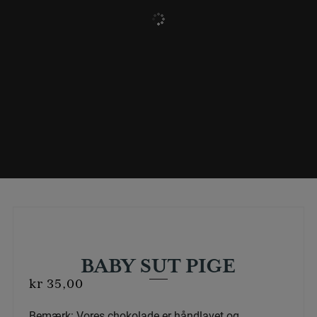
BABY SUT PIGE
kr
35,00
Bemærk: Vores chokolade er håndlavet og