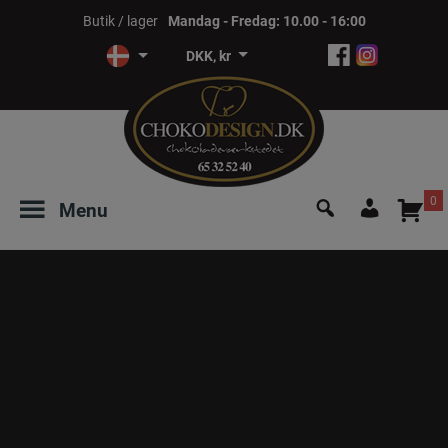
Hop
Butik / lager
Mandag - Fredag: 10.00 - 16:00
til
DKK, kr
indholdet
Søg
0
Menu
efter:
Login