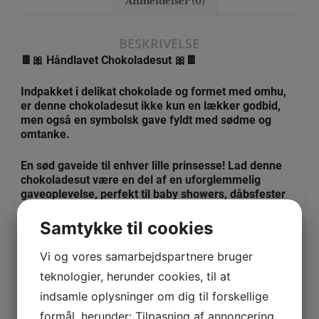
Anmeldelser (0)
BESKRIVELSE
🍫🎀 Håndlavet Chokoladesut 🎀🍫
Indpakket i delikat chokolade og formet med omhu,
er denne chokoladesut ikke kun en lækker godbid,
men også en symbolsk gave fyldt med sødme og
omtanke.
En sød gaveide til enhver lille prinsesse! Lad denne
chokoladesut være en del af en uforglemmelig
gaveoplevelse, perfekt til baby showers, dåbsfester
eller som en kærlig overraskelse til en nyfødt
prinsesse.
Samtykke til cookies
Sutten, der smelter hjerter og giver smagsløgene en
Vi og vores samarbejdspartnere bruger
fornøjelig dans!
teknologier, herunder cookies, til at
indsamle oplysninger om dig til forskellige
Hvor længe holder chokoladen sig?
Mindst 12 – 24 måneder efter købet
formål, herunder: Tilpasning af annoncering,