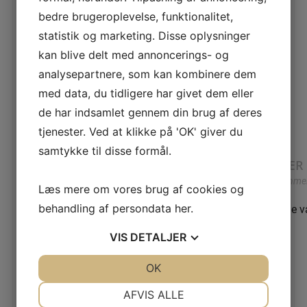
bedre brugeroplevelse, funktionalitet,
indeholder 30 g
statistik og marketing. Disse oplysninger
kan blive delt med annoncerings- og
analysepartnere, som kan kombinere dem
YDERLIGERE INFORMATION
med data, du tidligere har givet dem eller
Vægt
0.0300 kg
de har indsamlet gennem din brug af deres
tjenester. Ved at klikke på 'OK' giver du
samtykke til disse formål.
ANMELDELSER
Der er endnu ikke nogle anmel
Læs mere om vores brug af cookies og
behandling af persondata
her
.
Kun kunder, der er logget ind og har købt denne v
VIS
DETALJER
Relaterede varer
JA
NEJ
OK
JA
NEJ
NØDVENDIGE
PRÆFERENCER
AFVIS ALLE