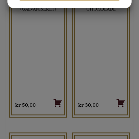
VANDHANE
BARBERKNIV I
JA
NEJ
JA
NEJ
(GALVANISERET)
CHOKOLADE
MARKETING
STATISTIK
kr
50,00
kr
30,00