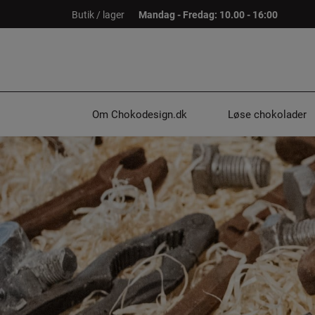
Hop
Butik / lager
Mandag - Fredag: 10.00 - 16:00
til
indholdet
Om Chokodesign.dk
Løse chokolader