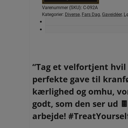
look
Varenummer (SKU):
C-092A
(3
Kategorier:
Diverse
,
Fars Dag
,
Gaveidéer
,
L
stk.
)
120
g
antal
“Tag et velfortjent hv
perfekte gave til kranfø
kærlighed og omhu, vor
godt, som den ser ud 🍫
arbejde! #TreatYourse