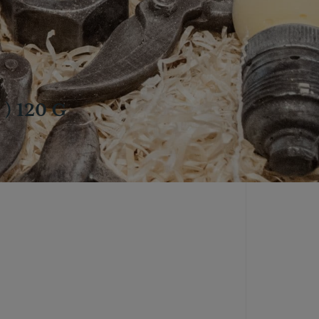
) 120 G
lager, er den ikke nødvendigvis
utik.