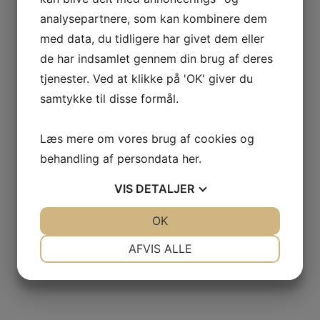
analysepartnere, som kan kombinere dem
med data, du tidligere har givet dem eller
de har indsamlet gennem din brug af deres
tjenester. Ved at klikke på 'OK' giver du
samtykke til disse formål.
Læs mere om vores brug af cookies og
behandling af persondata
her
.
VIS
DETALJER
JA
NEJ
OK
JA
NEJ
NØDVENDIGE
PRÆFERENCER
AFVIS ALLE
JA
NEJ
JA
NEJ
MARKETING
STATISTIK