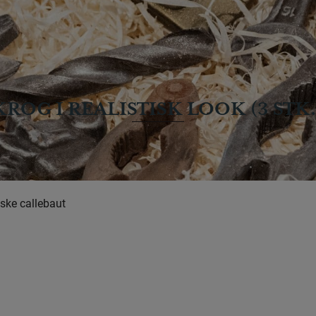
istisk look (3 stk. ) 120 g
OG I REALISTISK LOOK (3 STK. 
roduceres efter bestilling. Selvom en vare står som værende på 
butikken. Bestil derfor gerne på forhånd, også ved afhentning i b
ske callebaut