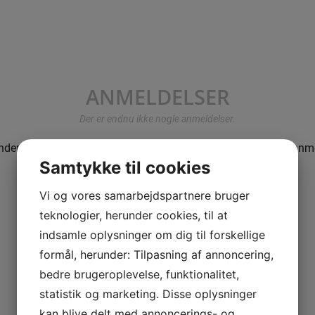
ANMELDELSER
Der er endnu ikke nogle anmeldelser.
der, der er logget ind og har købt denne vare, kan skrive en anm
Samtykke til cookies
Vi og vores samarbejdspartnere bruger
teknologier, herunder cookies, til at
indsamle oplysninger om dig til forskellige
formål, herunder: Tilpasning af annoncering,
bedre brugeroplevelse, funktionalitet,
statistik og marketing. Disse oplysninger
kan blive delt med annoncerings- og