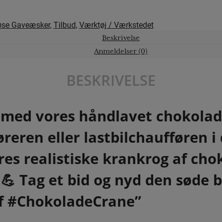
øse Gaveæsker
,
Tilbud
,
Værktøj / Værkstedet
Beskrivelse
Anmeldelser (0)
BESKRIVELSE
il med vores håndlavet chokola
reren eller lastbilchaufføren i 
es realistiske krankrog af cho
💪 Tag et bid og nyd den søde 
lf #ChokoladeCrane”