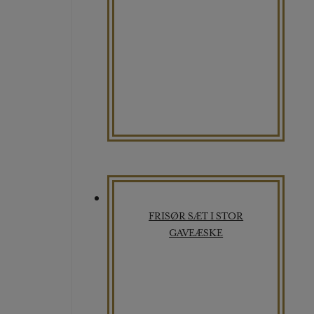
FRISØR SÆT I STOR
GAVEÆSKE