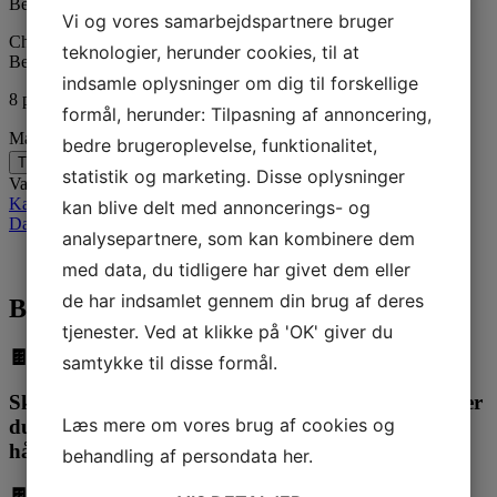
Bestil derfor gerne på forhånd, også ved afhentning i butik.
Vi og vores samarbejdspartnere bruger
Chokoladen er produceret i 58 % mørk samt hvid chokolade Fra
teknologier, herunder cookies, til at
Belgiske Callebaut
indsamle oplysninger om dig til forskellige
8 på lager
formål, herunder: Tilpasning af annoncering,
Makeup kit i flot gaveæske v2 antal
bedre brugeroplevelse, funktionalitet,
Tilføj til kurv
statistik og marketing. Disse oplysninger
Varenummer (SKU):
c-649
Kategorier:
Diverse
,
Gaveidéer
,
Kærlighed
,
Konfirmation
,
Mors dag
,
Små gaveæsker
,
Valentines
kan blive delt med annoncerings- og
Day
analysepartnere, som kan kombinere dem
Beskrivelse
med data, du tidligere har givet dem eller
de har indsamlet gennem din brug af deres
Beskrivelse
tjenester. Ved at klikke på 'OK' giver du
🍫🎁 Opdag den perfekte gaveidé! 🎁🍫
samtykke til disse formål.
Skal du forkæle en ægte make-up elsker? Eller leder
Læs mere om vores brug af cookies og
du efter noget unikt til kvinden, der har alt? Vores
håndlavede chokolade er svaret!
behandling af persondata
her
.
🍫👄 Realistisk og velsmagende – ligesom ægte