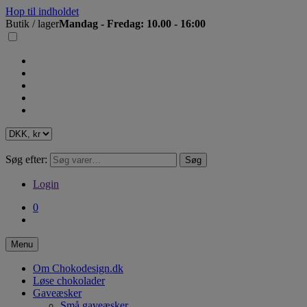
Hop til indholdet
Butik / lager
Mandag - Fredag: 10.00 - 16:00
Søg efter:
Søg
Login
0
Menu
Om Chokodesign.dk
Løse chokolader
Gaveæsker
Små gaveæsker