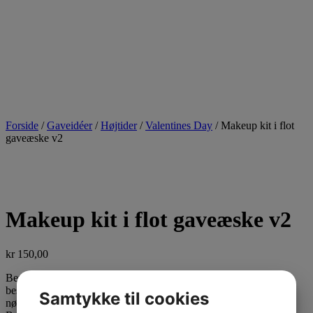
Forside
/
Gaveidéer
/
Højtider
/
Valentines Day
/ Makeup kit i flot
gaveæske v2
Makeup kit i flot gaveæske v2
kr
150,00
Bemærk: Vores chokolade er håndlavet og produceres efter
bestilling. Selvom en vare står som værende på lager, er den ikke
Samtykke til cookies
nødvendigvis færdigproduceret eller fysisk tilgængelig i butikken.