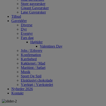
Store gaveæsker
Gigant Gaveæsker
Løse Gaveæsker
Tilbud
Gaveidéer
Diverse
Dyr
Eventyr
Fars dag
Højtider
Valentines Day
Jobs / Erhverv
Konfirmation
Kærlighed
Køkkenet / Mad
Maritimt / Søfart
Musik
Sport Og Spil
Eksklusivt chokolade
Værktøj / Værkstedet
Nyheder 2026
Kontakt