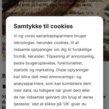
nødvendigvis færdigproduceret eller fysisk tilgængelig i butikken.
Bestil derfor gerne på forhånd, også ved afhentning i butik.
Chokoladen er produceret i 58 % ren mørk chokolade,32 %
mælkechokolade samt hvid chokolade fra Belgiske Callabaut
Samtykke til cookies
4 på lager
Makeup sæt i stor gaveæske antal
Vi og vores samarbejdspartnere bruger
Tilføj til kurv
teknologier, herunder cookies, til at
Varenummer (SKU):
C-271
Kategorier:
Diverse
,
Kærlighed
,
Konfirmation
,
Mors dag
,
Store gaveæsker
indsamle oplysninger om dig til forskellige
formål, herunder: Tilpasning af annoncering,
Beskrivelse
Yderligere information
bedre brugeroplevelse, funktionalitet,
Anmeldelser (0)
statistik og marketing. Disse oplysninger
Beskrivelse
kan blive delt med annoncerings- og
analysepartnere, som kan kombinere dem
🍫🎁 Opdag den perfekte gaveidé! 🎁🍫
med data, du tidligere har givet dem eller
Skal du forkæle en ægte make-up elsker? Eller leder
de har indsamlet gennem din brug af deres
du efter noget unikt til kvinden, der har alt? Vores
tjenester. Ved at klikke på 'OK' giver du
håndlavede chokolade er svaret!