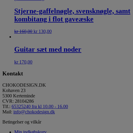
Stjerne-gaffelnøgle, svensknøgle, samt
kombitang i flot gaveæske
kr
160,00
kr
130,00
Guitar sæt med noder
kr
170,00
Kontakt
CHOKODESIGN.DK
Kohaven 23
5300 Kerteminde
CVR: 28104286
Tlf.:
65325240 fra kl 10.00 - 16.00
Mail:
info@chokodesign.dk
Betingelser og vilkår
Min indkøbskurv