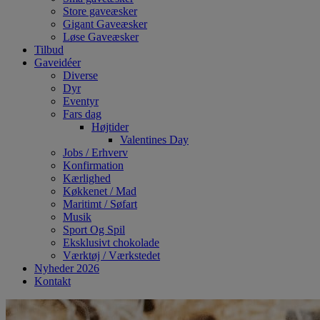
Store gaveæsker
Gigant Gaveæsker
Løse Gaveæsker
Tilbud
Gaveidéer
Diverse
Dyr
Eventyr
Fars dag
Højtider
Valentines Day
Jobs / Erhverv
Konfirmation
Kærlighed
Køkkenet / Mad
Maritimt / Søfart
Musik
Sport Og Spil
Eksklusivt chokolade
Værktøj / Værkstedet
Nyheder 2026
Kontakt