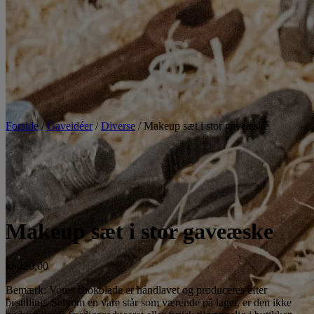
Forside
/
Gaveidéer
/
Diverse
/ Makeup sæt i stor gaveæske
Makeup sæt i stor gaveæske
kr
220,00
Bemærk: Vores chokolade er håndlavet og produceres efter
bestilling. Selvom en vare står som værende på lager, er den ikke