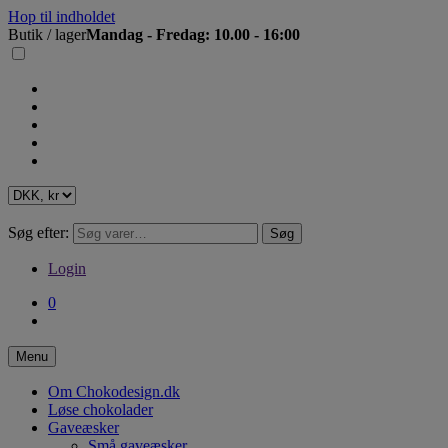
Hop til indholdet
Butik / lager
Mandag - Fredag: 10.00 - 16:00
Søg efter:
Søg
Login
0
Menu
Om Chokodesign.dk
Løse chokolader
Gaveæsker
Små gaveæsker