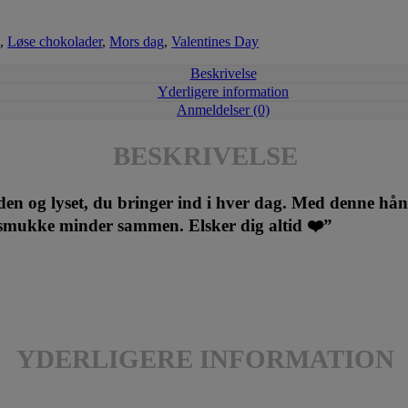
d
,
Løse chokolader
,
Mors dag
,
Valentines Day
Beskrivelse
Yderligere information
Anmeldelser (0)
BESKRIVELSE
eden og lyset, du bringer ind i hver dag. Med denne hån
e smukke minder sammen. Elsker dig altid ❤️”
YDERLIGERE INFORMATION