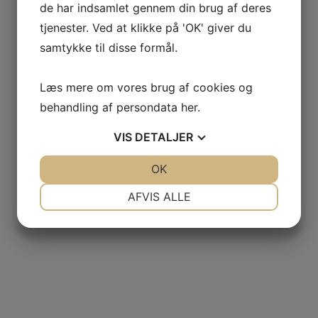
de har indsamlet gennem din brug af deres
tjenester. Ved at klikke på 'OK' giver du
samtykke til disse formål.
Læs mere om vores brug af cookies og
behandling af persondata
her
.
VIS
DETALJER
JA
NEJ
OK
JA
NEJ
NØDVENDIGE
PRÆFERENCER
AFVIS ALLE
JA
NEJ
JA
NEJ
MARKETING
STATISTIK