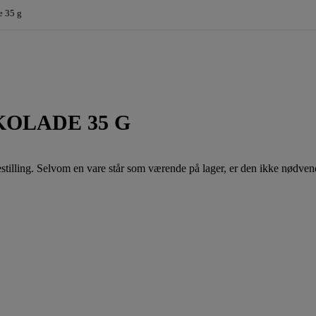
e 35 g
KOLADE 35 G
illing. Selvom en vare står som værende på lager, er den ikke nødvendi