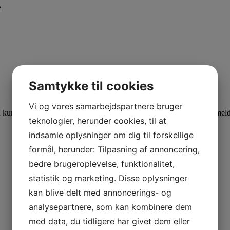
e
ANMELDELSER
Samtykke til cookies
Der er endnu ikke nogle anmeldelser.
Vi og vores samarbejdspartnere bruger
kunder, der er logget ind og har købt denne vare, kan skrive en anmeld
teknologier, herunder cookies, til at
indsamle oplysninger om dig til forskellige
formål, herunder: Tilpasning af annoncering,
bedre brugeroplevelse, funktionalitet,
statistik og marketing. Disse oplysninger
kan blive delt med annoncerings- og
analysepartnere, som kan kombinere dem
med data, du tidligere har givet dem eller