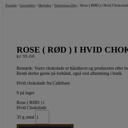
Forside
/
Gaveidéer
/
Højtider
/
Valentines Day
/ Rose ( RØD ) i Hvid Chokolad
ROSE ( RØD ) I HVID CHO
kr
35,00
Bemærk: Vores chokolade er håndlavet og produceres efter best
Bestil derfor gerne på forhånd, også ved afhentning i butik.
Hvid chokolade fra Callebaut
9 på lager
Rose ( RØD ) i
Hvid Chokolade
35 g antal