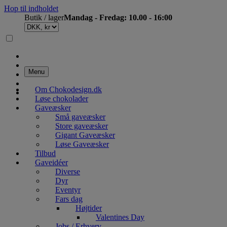
Hop til indholdet
Butik / lager
Mandag - Fredag: 10.00 - 16:00
Menu
Om Chokodesign.dk
Løse chokolader
Gaveæsker
Små gaveæsker
Store gaveæsker
Gigant Gaveæsker
Løse Gaveæsker
Tilbud
Gaveidéer
Diverse
Dyr
Eventyr
Fars dag
Højtider
Valentines Day
Jobs / Erhverv