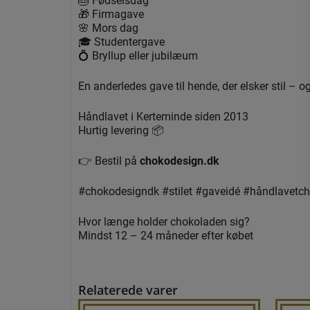
🎁 Firmagave
🌸 Mors dag
🎓 Studentergave
💍 Bryllup eller jubilæum
En anderledes gave til hende, der elsker stil – o
Håndlavet i Kerteminde siden 2013
Hurtig levering 📦
👉 Bestil på
chokodesign.dk
#chokodesigndk #stilet #gaveidé #håndlavetc
Hvor længe holder chokoladen sig?
Mindst 12 – 24 måneder efter købet
Relaterede varer