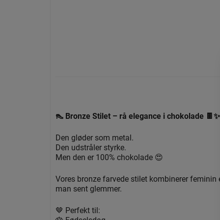
👠 Bronze Stilet – rå elegance i chokolade 🍫✨
Den gløder som metal.
Den udstråler styrke.
Men den er 100% chokolade 😍
Vores bronze farvede stilet kombinerer feminin el
man sent glemmer.
🤎 Perfekt til:
🎂 Fødselsdag