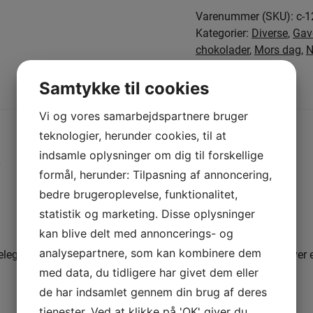
rå
Varenummer (SKU):
c-1
elegance
Kategorier:
Diverse
,
Gav
i
chokolader
,
Mors dag
,
N
chokolade
antal
Samtykke til cookies
Beskrivelse
Vi og vores samarbejdspartnere bruger
teknologier, herunder cookies, til at
BESKRIVELSE
indsamle oplysninger om dig til forskellige
formål, herunder: Tilpasning af annoncering,
bedre brugeroplevelse, funktionalitet,
statistik og marketing. Disse oplysninger
kan blive delt med annoncerings- og
analysepartnere, som kan kombinere dem
egance med et råt, eksklusivt look. Den metalliske finish giver e
med data, du tidligere har givet dem eller
de har indsamlet gennem din brug af deres
tjenester. Ved at klikke på 'OK' giver du