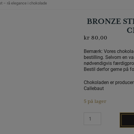
et – rå elegance i chokolade
BRONZE STI
C
kr
80,00
Bemærk: Vores chokolad
bestilling. Selvom en va
nødvendigvis færdigprodu
Bestil derfor gerne på f
Chokoladen er producere
Callebaut
5 på lager
Bronze
Stilet
–