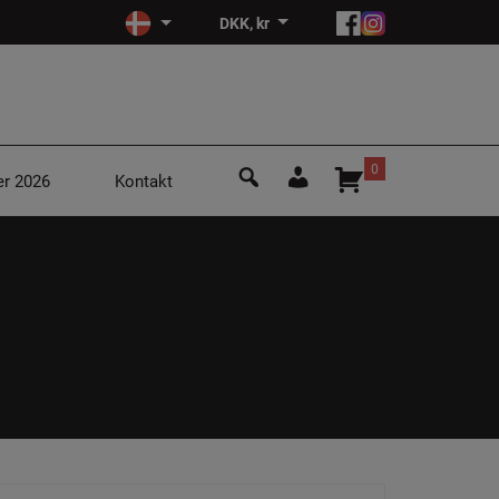
DKK, kr
Søg
0
r 2026
Kontakt
efter:
Login