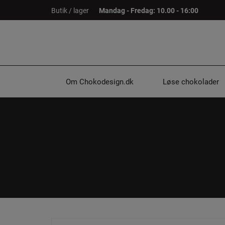
Hop
Butik / lager
Mandag - Fredag: 10.00 - 16:00
til
indholdet
Om Chokodesign.dk
Løse chokolader