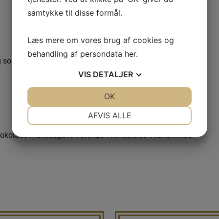
samtykke til disse formål.
Læs mere om vores brug af cookies og
behandling af persondata
her
.
g som fortjener noget helt særligt ✨
VIS
DETALJER
JA
NEJ
OK
JA
NEJ
NØDVENDIGE
PRÆFERENCER
AFVIS ALLE
JA
NEJ
JA
NEJ
hokolade #luksusgave #bronze #forkælelse #kerteminde
MARKETING
STATISTIK