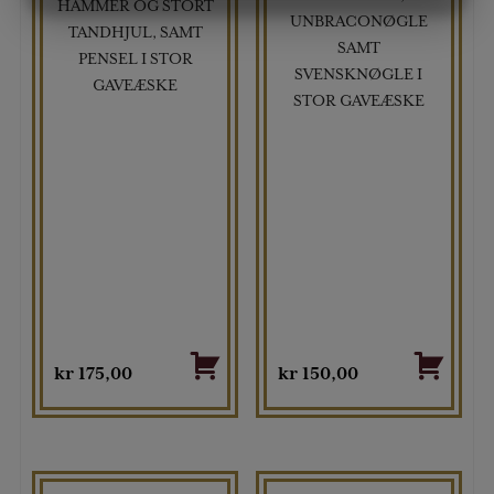
HAMMER OG STORT
MARKETING
STATISTIK
UNBRACONØGLE
TANDHJUL, SAMT
SAMT
PENSEL I STOR
SVENSKNØGLE I
GAVEÆSKE
STOR GAVEÆSKE
kr
175,00
kr
150,00