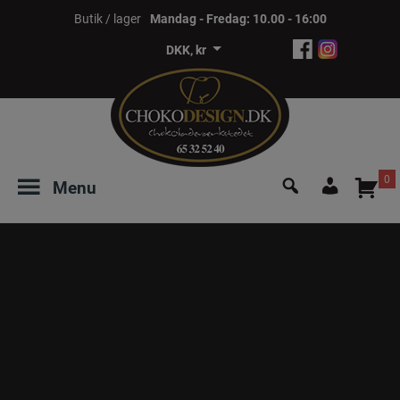
Hop
Butik / lager
Mandag - Fredag: 10.00 - 16:00
til
DKK, kr
indholdet
Søg
0
Menu
efter:
Login