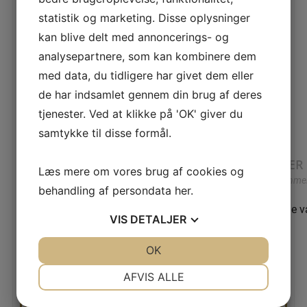
Opbevar det blot et mørkt og tørt sted (køkkenskab).
statistik og marketing. Disse oplysninger
Det anbefales ikke at lægge det i køleskabet eller i
kan blive delt med annoncerings- og
direkte
sollys.
analysepartnere, som kan kombinere dem
Hvor længe holder chokoladen sig?
med data, du tidligere har givet dem eller
Mindst 12 – 24 måneder efter købet
de har indsamlet gennem din brug af deres
Vægt 310 gr.
tjenester. Ved at klikke på 'OK' giver du
samtykke til disse formål.
ANMELDELSER
Læs mere om vores brug af cookies og
Der er endnu ikke nogle anmel
behandling af persondata
her
.
Kun kunder, der er logget ind og har købt denne v
VIS
DETALJER
JA
NEJ
OK
JA
NEJ
Relaterede varer
NØDVENDIGE
PRÆFERENCER
AFVIS ALLE
JA
NEJ
JA
NEJ
VANDHANE,