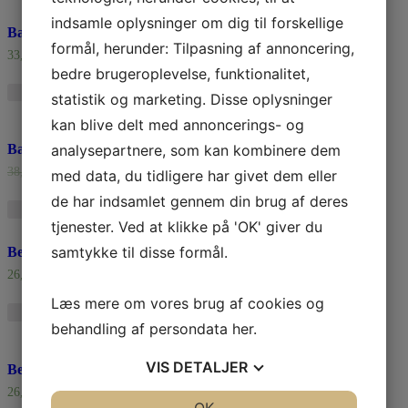
indsamle oplysninger om dig til forskellige
Bankrådgiver i flot gaveæske
formål, herunder: Tilpasning af annoncering,
33,63
$
bedre brugeroplevelse, funktionalitet,
statistik og marketing. Disse oplysninger
kan blive delt med annoncerings- og
analysepartnere, som kan kombinere dem
Bar/Bodega kit i flot gaveæske
38,01
$
32,16
$
med data, du tidligere har givet dem eller
de har indsamlet gennem din brug af deres
tjenester. Ved at klikke på 'OK' giver du
samtykke til disse formål.
Beretta chokoladepistol
26,32
$
Læs mere om vores brug af cookies og
behandling af persondata
her
.
VIS
DETALJER
Beslagsmedie sæt i flot gaveæske
26,32
$
JA
NEJ
OK
JA
NEJ