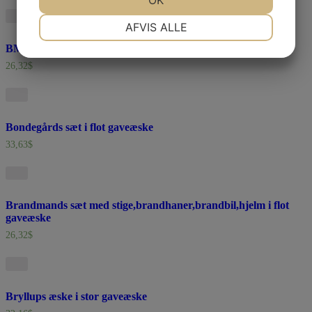
NØDVENDIGE
PRÆFERENCER
AFVIS ALLE
BMW kit i stor gaveæske
JA
NEJ
JA
NEJ
26,32
$
MARKETING
STATISTIK
Bondegårds sæt i flot gaveæske
33,63
$
Brandmands sæt med stige,brandhaner,brandbil,hjelm i flot
gaveæske
26,32
$
Bryllups æske i stor gaveæske