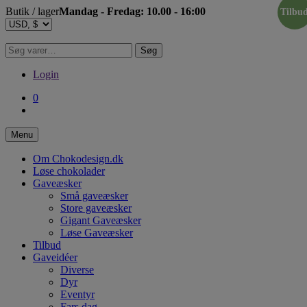
Hop
Butik / lager
Mandag - Fredag: 10.00 - 16:00
Tilbu
til
indholdet
Søg
Søg
efter:
Login
0
Menu
Om Chokodesign.dk
Løse chokolader
Gaveæsker
Små gaveæsker
Store gaveæsker
Gigant Gaveæsker
Løse Gaveæsker
Tilbud
Gaveidéer
Diverse
Dyr
Eventyr
Fars dag