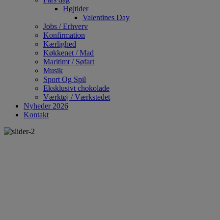
Højtider
Valentines Day
Jobs / Erhverv
Konfirmation
Kærlighed
Køkkenet / Mad
Maritimt / Søfart
Musik
Sport Og Spil
Eksklusivt chokolade
Værktøj / Værkstedet
Nyheder 2026
Kontakt