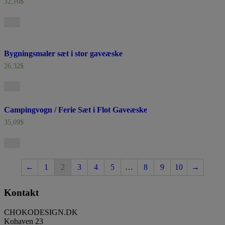
32,16
$
Bygningsmaler sæt i stor gaveæske
26,32
$
Campingvogn / Ferie Sæt i Flot Gaveæske
35,09
$
←
1
2
3
4
5
…
8
9
10
→
Kontakt
CHOKODESIGN.DK
Kohaven 23