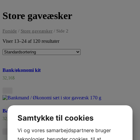
Store gaveæsker
Forside
/
Store gaveæsker
/ Side 2
Viser 13–24 af 120 resultater
Bank/økonomi kit
32,16
$
Bankmand / Økonomi sæt i stor gaveæske
Samtykke til cookies
32,16
$
Vi og vores samarbejdspartnere bruger
teknologier, herunder cookies, til at