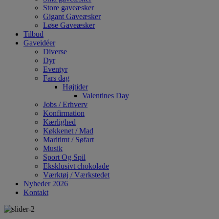
Store gaveæsker
Gigant Gaveæsker
Løse Gaveæsker
Tilbud
Gaveidéer
Diverse
Dyr
Eventyr
Fars dag
Højtider
Valentines Day
Jobs / Erhverv
Konfirmation
Kærlighed
Køkkenet / Mad
Maritimt / Søfart
Musik
Sport Og Spil
Eksklusivt chokolade
Værktøj / Værkstedet
Nyheder 2026
Kontakt