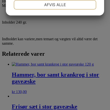
Hvor længe holder chokoladen sig?
NØDVENDIGE
PRÆFERENCER
AFVIS ALLE
Mindst 12 – 24 måneder efter købet
JA
NEJ
JA
NEJ
MARKETING
STATISTIK
Inholder 240 gr.
Indholdet kan variere,men temaet og vægten vil altid være det
samme.
Relaterede varer
Hammer, bor samt krankrog i stor
gaveæske
kr
130,00
Frisør sæt i stor gaveæske