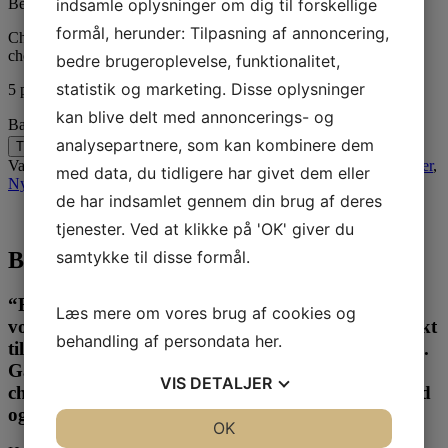
indsamle oplysninger om dig til forskellige
Bestil derfor gerne på forhånd, også ved afhentning i butik.
formål, herunder: Tilpasning af annoncering,
Chokoladne er produceret i 58 % mørk chokolade samt hvid
chokolade fra Belgiske Callebaut
bedre brugeroplevelse, funktionalitet,
statistik og marketing. Disse oplysninger
5 på lager
kan blive delt med annoncerings- og
Bar/Bodega kit i flot gaveæske antal
analysepartnere, som kan kombinere dem
Tilføj til kurv
Varenummer (SKU):
c-618
Kategorier:
Diverse
,
Gigant Gaveæsker
,
med data, du tidligere har givet dem eller
Nyheder 2026
,
Store gaveæsker
,
Tilbud
de har indsamlet gennem din brug af deres
Beskrivelse
tjenester. Ved at klikke på 'OK' giver du
samtykke til disse formål.
Beskrivelse
“Forkæl din indre spillemand eller festmager med
Læs mere om vores brug af cookies og
vores håndlavede chokolade-bar-bodegasæt! Perfekt
behandling af persondata
her
.
til musikelskeren, spillemanden eller festentusiasten.
Gaveæsken indeholder en lækker samling af
VIS
DETALJER
chokoladebarer, der vil tilfredsstille enhver sød tand
og bringe glæde til enhver lejlighed 🎶🍫🎉.”
JA
NEJ
OK
JA
NEJ