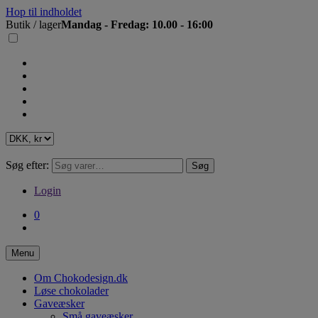
Hop til indholdet
Butik / lager
Mandag - Fredag: 10.00 - 16:00
Søg efter:
Søg
Login
0
Menu
Om Chokodesign.dk
Løse chokolader
Gaveæsker
Små gaveæsker