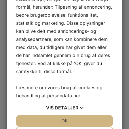
📦 Bestil i dag – vi sender lynhurtigt!
formål, herunder: Tilpasning af annoncering,
bedre brugeroplevelse, funktionalitet,
#Chokodesign #Landmandssæt #FårOgTraktor
statistik og marketing. Disse oplysninger
#HåndlavetChokolade #Gaveæske #LivPåLandet
#ChokoladeGave #BelgiskChokolade #
kan blive delt med annoncerings- og
analysepartnere, som kan kombinere dem
Hvor længe holder chokoladen sig?
med data, du tidligere har givet dem eller
Mindst 12 – 24 måneder efter købet
de har indsamlet gennem din brug af deres
tjenester. Ved at klikke på 'OK' giver du
samtykke til disse formål.
Vægt : 150 gr.
Læs mere om vores brug af cookies og
behandling af persondata
her
.
Indholdet kan variere – men temaet og vægten vil altid
være det samme.
VIS
DETALJER
JA
NEJ
OK
JA
NEJ
Relaterede varer
NØDVENDIGE
PRÆFERENCER