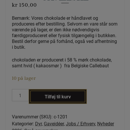
kr
150,00
Bemærk: Vores chokolade er håndlavet og
produceres efter bestilling. Selvom en vare står som
værende på lager, er den ikke nødvendigvis
færdigproduceret eller fysisk tilgængelig i butikken.
Bestil derfor gerne på forhånd, også ved afhentning
i butik.
chokoladen er produceret i 58 % mørk chokolade,
samt hvid ( kakaosmør ) fra Belgiske Callebaut
10 på lager
Landmands
Tilføj til kurv
sæt
med
får
Varenummer (SKU):
c-1201
&
Kategorier:
Dyr
,
Gaveidéer
,
Jobs / Erhverv
,
Nyheder
traktor