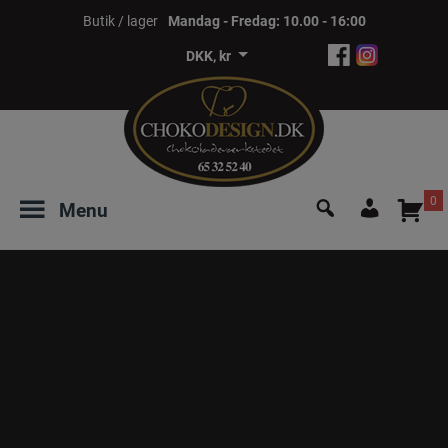
Hop
Butik / lager
Mandag - Fredag: 10.00 - 16:00
til
DKK, kr
indholdet
Søg
0
Menu
efter:
Login