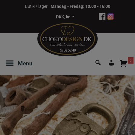
Hop
Butik / lager
Mandag - Fredag: 10.00 - 16:00
til
DKK, kr
indholdet
Søg
0
Menu
efter:
Login