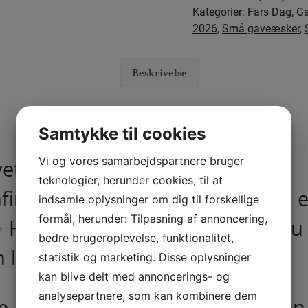
Kategorier:
Fars Dag
,
Ga
2026
,
Små gaveæsker
,
Beskrivelse
BESKRIVELSE
Samtykke til cookies
Vi og vores samarbejdspartnere bruger
et chokolade 🎾🍫
teknologier, herunder cookies, til at
nfirmanden, badmintonspilleren el
indsamle oplysninger om dig til forskellige
formål, herunder: Tilpasning af annoncering,
 Hver detalje er lavet med omhu 
bedre brugeroplevelse, funktionalitet,
n lækre chokoladebold! 😋🎁
statistik og marketing. Disse oplysninger
kan blive delt med annoncerings- og
analysepartnere, som kan kombinere dem
e, der både glæder øjet og ganen