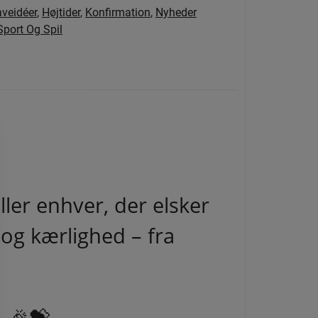
veidéer
,
Højtider
,
Konfirmation
,
Nyheder
Sport Og Spil
ler enhver, der elsker
og kærlighed – fra
. 🎉💝