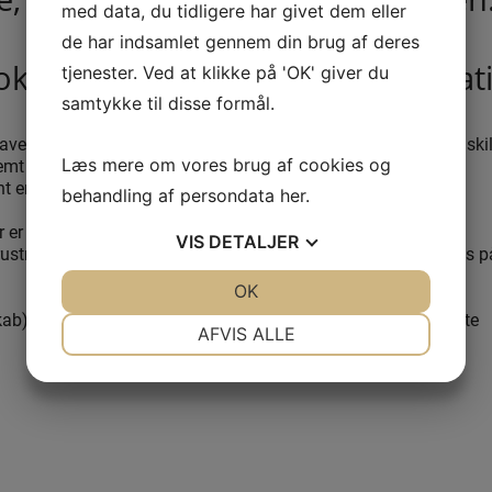
med data, du tidligere har givet dem eller
de har indsamlet gennem din brug af deres
okolade #Badminton #Konfirmati
tjenester. Ved at klikke på 'OK' giver du
samtykke til disse formål.
ave vores fantastiske kreationer. Dette er hvad der virkelig adskil
stremt efterspurgt sort, der bruges i mindre end 10% af verdens
Læs mere om vores brug af cookies og
 er Belgiske Barry Callebaut.
behandling af persondata
her
.
r er ingen maskiner involveret. Hver stykke chokolade er gjort
VIS
DETALJER
ler rustne udseende. Det fødevaregodkendte sukkerpulver børstes p
JA
NEJ
OK
JA
NEJ
b). Det anbefales ikke at lægge det i køleskabet eller i direkte
NØDVENDIGE
PRÆFERENCER
AFVIS ALLE
JA
NEJ
JA
NEJ
MARKETING
STATISTIK