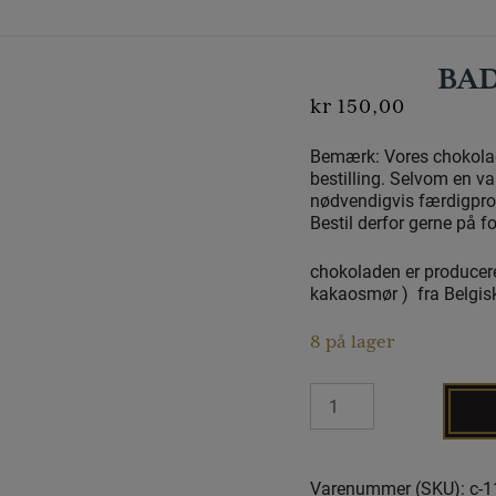
BA
kr
150,00
Bemærk: Vores chokolad
bestilling. Selvom en va
nødvendigvis færdigprodu
Bestil derfor gerne på f
chokoladen er producere
kakaosmør ) fra Belgis
8 på lager
Badminton
sæt
antal
Varenummer (SKU):
c-1