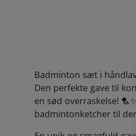
Badminton sæt i håndlav
Den perfekte gave til ko
en sød overraskelse! 🏸✨
badmintonketcher til de
En unik og smagfuld gav