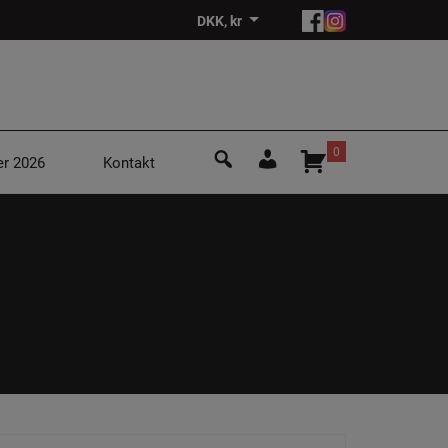
DKK, kr
Søg
0
r 2026
Kontakt
efter:
Login