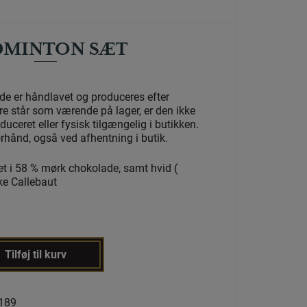
DMINTON SÆT
e er håndlavet og produceres efter
re står som værende på lager, er den ikke
ceret eller fysisk tilgængelig i butikken.
orhånd, også ved afhentning i butik.
t i 58 % mørk chokolade, samt hvid (
ke Callebaut
Tilføj til kurv
189