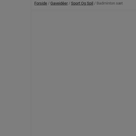
Forside
/
Gaveidéer
/
Sport Og Spil
/ Badminton sæt