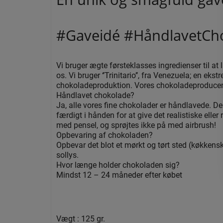
#Gaveidé #HåndlavetCh
Vi bruger ægte førsteklasses ingredienser til at l
os. Vi bruger ‘’Trinitario’’, fra Venezuela; en ek
chokoladeproduktion. Vores chokoladeproducent
Håndlavet chokolade?
Ja, alle vores fine chokolader er håndlavede. De
færdigt i hånden for at give det realistiske el
med pensel, og sprøjtes ikke på med airbrush!
Opbevaring af chokoladen?
Opbevar det blot et mørkt og tørt sted (køkkenska
sollys.
Hvor længe holder chokoladen sig?
Mindst 12 – 24 måneder efter købet
Vægt : 125 gr.