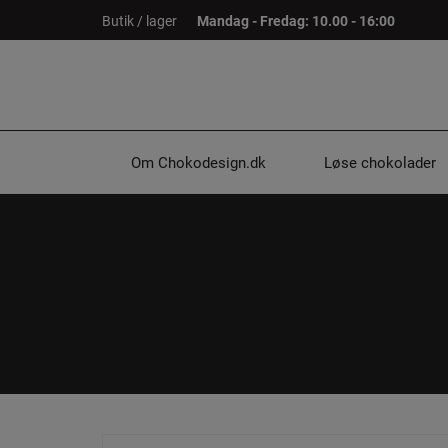
Hop
Butik / lager
Mandag - Fredag: 10.00 - 16:00
til
indholdet
Om Chokodesign.dk
Løse chokolader