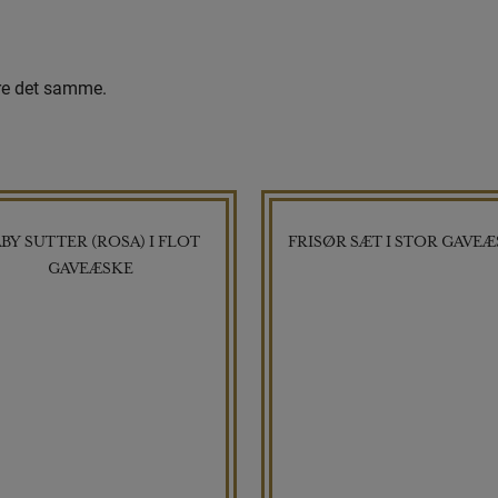
ære det samme.
BY SUTTER (ROSA) I FLOT
FRISØR SÆT I STOR GAVE
GAVEÆSKE