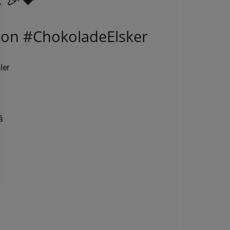
on #ChokoladeElsker
ler
å