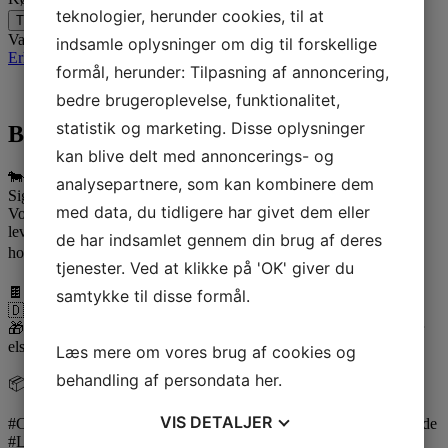
teknologier, herunder cookies, til at
Tilføj til kurv
Varenummer (SKU):
c-1198
Kategorier:
Dyr
,
Gaveidéer
,
Jobs /
indsamle oplysninger om dig til forskellige
Erhverv
,
Nyheder 2026
,
Små gaveæsker
formål, herunder: Tilpasning af annoncering,
Beskrivelse
bedre brugeroplevelse, funktionalitet,
statistik og marketing. Disse oplysninger
Beskrivelse
kan blive delt med annoncerings- og
🐄🍫
Køer i Flot Gaveæske!
🎁
analysepartnere, som kan kombinere dem
Sig
muuuh
til en sød og anderledes gaveidé! 🐮
med data, du tidligere har givet dem eller
Vores
håndlavede chokoladekøer
er både sjove, smagfulde og
leveres i en
flot gaveæske
, der gør dem klar til at glæde én, du
de har indsamlet gennem din brug af deres
holder af ❤️
tjenester. Ved at klikke på 'OK' giver du
🍫 Lavet af ægte belgisk chokolade
samtykke til disse formål.
🇩🇰 Håndlavet med kærlighed i
Danmark
🎁 Perfekt som gave til dyreelskere, landmænd – eller bare en, der
elsker chokolade og noget lidt ud over det sædvanlige!
Læs mere om vores brug af cookies og
behandling af persondata
her
.
📦 Hurtig levering – bestil din æske med det samme!
VIS
DETALJER
#Chokodesign #ChokoladeKøer #Gaveæske #HåndlavetChokolade
#Landbrugsgave #KoMedKærlighed #BelgiskChokolade