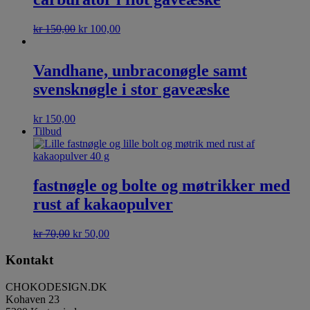
kr
150,00
kr
100,00
Vandhane, unbraconøgle samt
svensknøgle i stor gaveæske
kr
150,00
Tilbud
fastnøgle og bolte og møtrikker med
rust af kakaopulver
kr
70,00
kr
50,00
Kontakt
CHOKODESIGN.DK
Kohaven 23