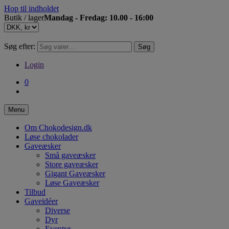
Hop til indholdet
Butik / lager
Mandag - Fredag: 10.00 - 16:00
Søg efter:
Søg
Login
0
Menu
Om Chokodesign.dk
Løse chokolader
Gaveæsker
Små gaveæsker
Store gaveæsker
Gigant Gaveæsker
Løse Gaveæsker
Tilbud
Gaveidéer
Diverse
Dyr
Eventyr