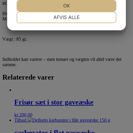
#GaveidéMedSmil
JA
NEJ
OK
JA
NEJ
Hvor længe holder chokoladen sig?
NØDVENDIGE
PRÆFERENCER
AFVIS ALLE
Mindst 12 – 24 måneder efter købet
JA
NEJ
JA
NEJ
MARKETING
STATISTIK
Vægt : 85 gr.
Indholdet kan variere – men temaet og vægten vil altid være det
samme.
Relaterede varer
Frisør sæt i stor gaveæske
kr
200,00
Tilbud
carburator i flot gaveæske