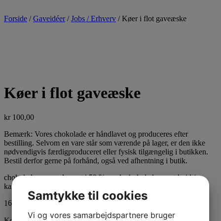
Forside
/
Gaveidéer
/
Jobs / Erhverv
/ Køer i flot gaveæske
Køer i flot gaveæske
kr
100,00
Bemærk: Vores chokolade er håndlavet og produceres efter
bestilling. Selvom en vare står som værende på lager, er den ikke
nødvendigvis færdigproduceret eller fysisk tilgængelig i butikken.
Bestil derfor gerne på forhånd, også ved afhentning i butik.
chokoladen er produceret i 58 % mørk chokolade, samt hvid (
kakaosmør ) fra Belgiske Callebaut
Samtykke til cookies
16 på lager
Vi og vores samarbejdspartnere bruger
Køer i flot gaveæske antal