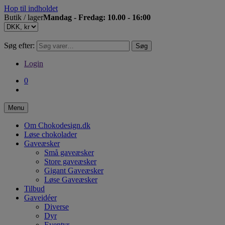
Hop til indholdet
Butik / lager
Mandag - Fredag: 10.00 - 16:00
Søg efter:
Søg
Login
0
Menu
Om Chokodesign.dk
Løse chokolader
Gaveæsker
Små gaveæsker
Store gaveæsker
Gigant Gaveæsker
Løse Gaveæsker
Tilbud
Gaveidéer
Diverse
Dyr
Eventyr