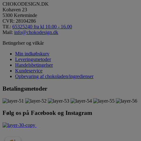
CHOKODESIGN.DK
Kohaven 23
5300 Kerteminde
CVR: 28104286
Tlf.:
65325240 fra kl 10.00 - 16.00
Mail:
info@chokodesign.dk
Betingelser og vilkår
Min indkøbskurv
Leveringsmetoder
Handelsbetingelser
Kundeservice
Opbevaring af chokoladen/ingredienser
Betalingsmetoder
Følg os på Facebook og Instagram