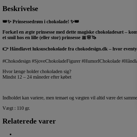
Beskrivelse
👑✨ Prinsessedrøm i chokolade! ✨👑
Forkæl en ægte prinsesse med dette magiske chokoladesæt – komple
et smil hos en lille (eller stor) prinsesse 🎀🌸🦄
👉 Håndlavet luksuschokolade fra chokodesign.dk – hvor eventy
#Chokodesign #SjoveChokoladeFigurer #HumorIChokolade #Håndl
Hvor længe holder chokoladen sig?
Mindst 12 – 24 måneder efter købet
Indholdet kan variere, men temaet og vægten vil altid være det samme
Vægt : 110 gr.
Relaterede varer