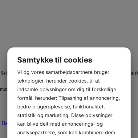
Samtykke til cookies
Vi og vores samarbejdspartnere bruger
Selvom en vare står som værende på lager, er den ikke nødvendigvis færd
teknologier, herunder cookies, til at
indsamle oplysninger om dig til forskellige
mør ) chokolade samt Brændte hasselnødder fra Belgiske Callebaut
formål, herunder: Tilpasning af annoncering,
bedre brugeroplevelse, funktionalitet,
statistik og marketing. Disse oplysninger
,
Højtider
,
Nyheder 2026
,
Små gaveæsker
kan blive delt med annoncerings- og
analysepartnere, som kan kombinere dem