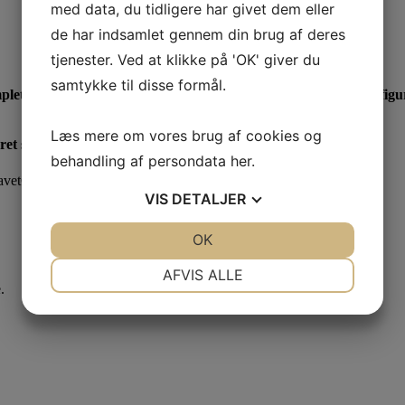
med data, du tidligere har givet dem eller
de har indsamlet gennem din brug af deres
tjenester. Ved at klikke på 'OK' giver du
samtykke til disse formål.
t med krone, sommerfugl, blomster og den fineste prinsessefigur 💖
Læs mere om vores brug af cookies og
ret smager sødt!
behandling af persondata
her
.
avetChokolade #SkørOgLækker #Gaveidé
VIS
DETALJER
JA
NEJ
OK
JA
NEJ
NØDVENDIGE
PRÆFERENCER
AFVIS ALLE
.
JA
NEJ
JA
NEJ
MARKETING
STATISTIK