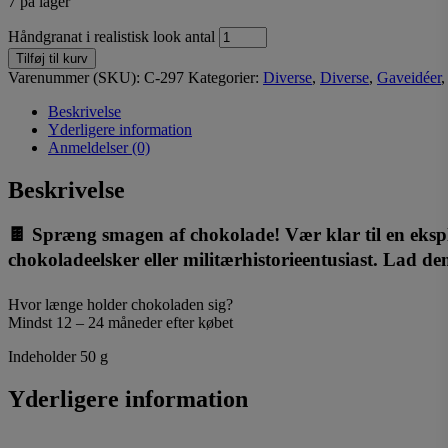
7 på lager
Håndgranat i realistisk look antal
Tilføj til kurv
Varenummer (SKU):
C-297
Kategorier:
Diverse
,
Diverse
,
Gaveidéer
Beskrivelse
Yderligere information
Anmeldelser (0)
Beskrivelse
🍫 Spræng smagen af chokolade! Vær klar til en eksp
chokoladeelsker eller militærhistorieentusiast. Lad d
Hvor længe holder chokoladen sig?
Mindst 12 – 24 måneder efter købet
Indeholder 50 g
Yderligere information