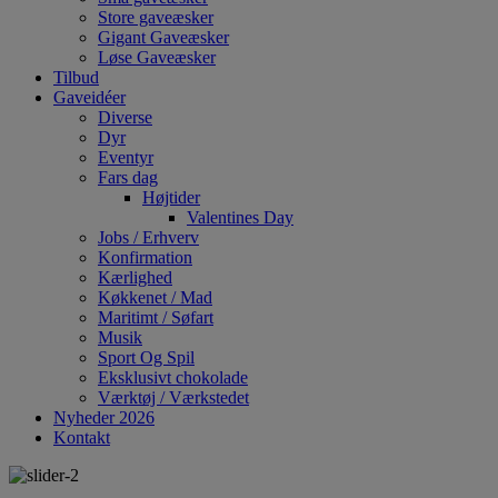
Store gaveæsker
Gigant Gaveæsker
Løse Gaveæsker
Tilbud
Gaveidéer
Diverse
Dyr
Eventyr
Fars dag
Højtider
Valentines Day
Jobs / Erhverv
Konfirmation
Kærlighed
Køkkenet / Mad
Maritimt / Søfart
Musik
Sport Og Spil
Eksklusivt chokolade
Værktøj / Værkstedet
Nyheder 2026
Kontakt