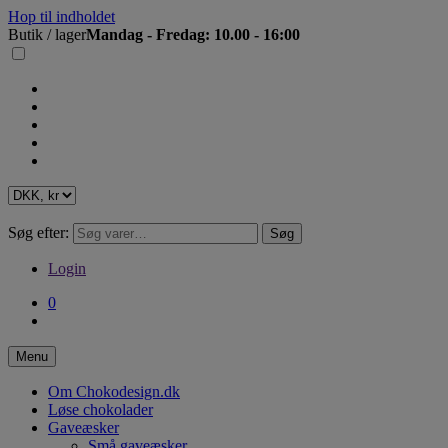
Hop til indholdet
Butik / lager
Mandag - Fredag: 10.00 - 16:00
Søg efter:
Søg
Login
0
Menu
Om Chokodesign.dk
Løse chokolader
Gaveæsker
Små gaveæsker