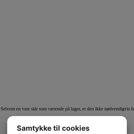
Selvom en vare står som værende på lager, er den ikke nødvendigvis færd
Samtykke til cookies