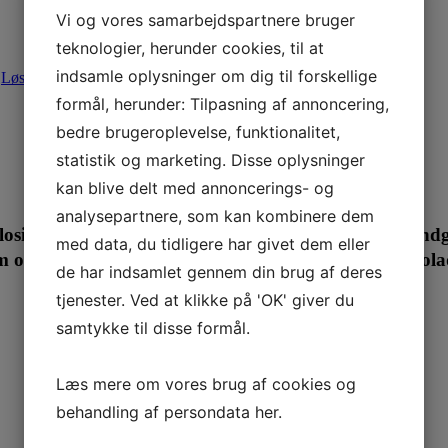
Vi og vores samarbejdspartnere bruger
teknologier, herunder cookies, til at
indsamle oplysninger om dig til forskellige
,
Løse chokolader
,
Nyheder 2026
,
Tilbud
formål, herunder: Tilpasning af annoncering,
bedre brugeroplevelse, funktionalitet,
statistik og marketing. Disse oplysninger
kan blive delt med annoncerings- og
analysepartnere, som kan kombinere dem
losion af glæde med vores håndlavede chokoladehåndgr
med data, du tidligere har givet dem eller
em opleve den søde side af “farligt” sjov! 💣🍫 #Choko
de har indsamlet gennem din brug af deres
tjenester. Ved at klikke på 'OK' giver du
samtykke til disse formål.
Læs mere om vores brug af cookies og
behandling af persondata
her
.