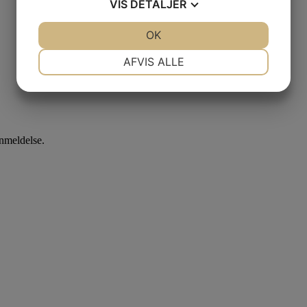
VIS
DETALJER
JA
NEJ
OK
JA
NEJ
NØDVENDIGE
PRÆFERENCER
AFVIS ALLE
JA
NEJ
JA
NEJ
MARKETING
STATISTIK
anmeldelse.