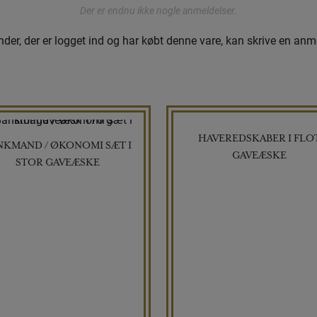
Der er endnu ikke nogle anmeldelser.
der, der er logget ind og har købt denne vare, kan skrive en anm
HAVEREDSKABER I FLO
NKMAND / ØKONOMI SÆT I
GAVEÆSKE
STOR GAVEÆSKE