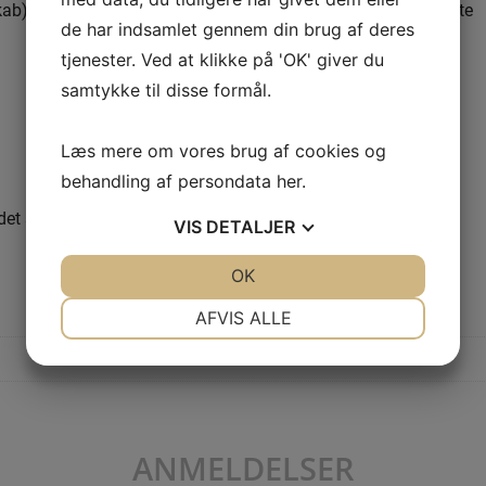
b). Det anbefales ikke at lægge det i køleskabet eller i direkte
de har indsamlet gennem din brug af deres
tjenester. Ved at klikke på 'OK' giver du
samtykke til disse formål.
Læs mere om vores brug af cookies og
behandling af persondata
her
.
e det samme.
VIS
DETALJER
JA
NEJ
OK
JA
NEJ
YDERLIGERE INFORMATION
NØDVENDIGE
PRÆFERENCER
AFVIS ALLE
JA
NEJ
JA
NEJ
MARKETING
STATISTIK
ANMELDELSER