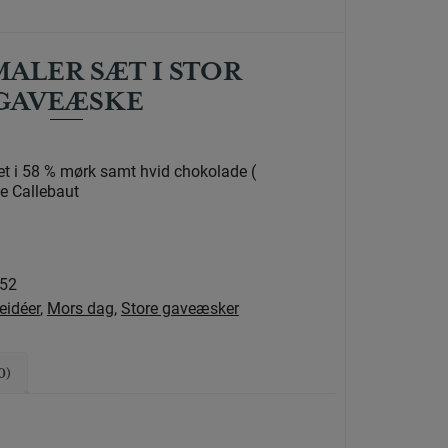
ALER SÆT I STOR
GAVEÆSKE
et i 58 % mørk samt hvid chokolade (
e Callebaut
152
eidéer
,
Mors dag
,
Store gaveæsker
0)