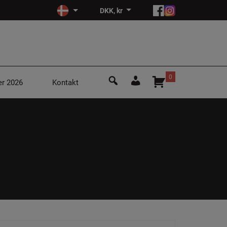
DKK, kr
Søg
0
r 2026
Kontakt
efter:
Login