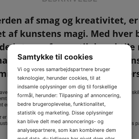
erden af smag og kreativitet, e
t af kunstens magi. Med hver b
 de intense farver til de subtil
Samtykke til cookies
harmoni, som kunstnerens pens
Vi og vores samarbejdspartnere bruger
smil på enhver chokoladeelskers
teknologier, herunder cookies, til at
indsamle oplysninger om dig til forskellige
ave vores fantastiske kreationer. Dette er hvad der virkelig adskil
formål, herunder: Tilpasning af annoncering,
stremt efterspurgt sort, der bruges i mindre end 10% af verdens
bedre brugeroplevelse, funktionalitet,
 er Belgiske Barry Callebaut.
statistik og marketing. Disse oplysninger
r er ingen maskiner involveret. Hver stykke chokolade er gjort
kan blive delt med annoncerings- og
ler rustne udseende. Det fødevaregodkendte sukkerpulver børstes p
analysepartnere, som kan kombinere dem
med data, du tidligere har givet dem eller