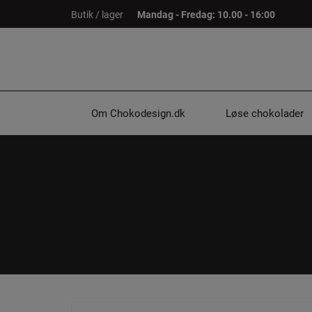
Hop
Butik / lager
Mandag - Fredag: 10.00 - 16:00
til
indholdet
Om Chokodesign.dk
Løse chokolader