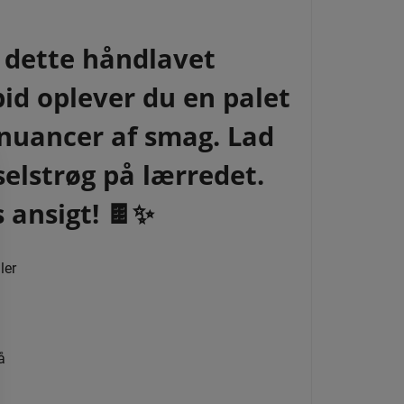
r dette håndlavet
id oplever du en palet
e nuancer af smag. Lad
elstrøg på lærredet.
 ansigt! 🍫✨
ler
å