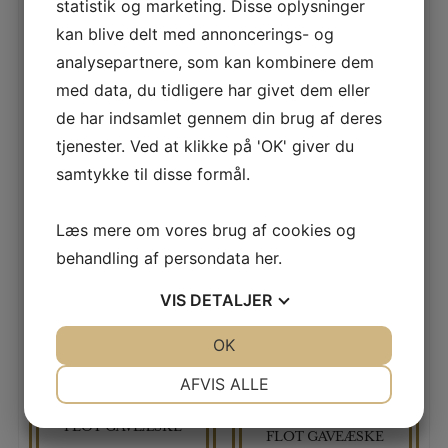
statistik og marketing. Disse oplysninger
gave, der kombinerer passion for biler med
kan blive delt med annoncerings- og
den søde fornøjelse af chokolade. 🍬
analysepartnere, som kan kombinere dem
med data, du tidligere har givet dem eller
Hvor længe holder chokoladen sig?
Mindst 12 – 24 måneder efter købet
de har indsamlet gennem din brug af deres
tjenester. Ved at klikke på 'OK' giver du
samtykke til disse formål.
Indholdet kan variere – men temaet vil altid være det
samme.
Læs mere om vores brug af cookies og
behandling af persondata
her
.
Vægt :180 gr.
VIS
DETALJER
Relaterede varer
JA
NEJ
OK
JA
NEJ
NØDVENDIGE
PRÆFERENCER
AFVIS ALLE
HAVEREDSKABER I
TILBUD
CARBURATOR I
JA
NEJ
JA
NEJ
FLOT GAVEÆSKE
FLOT GAVEÆSKE
MARKETING
STATISTIK