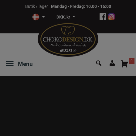
Hop
Butik / lager
Mandag - Fredag: 10.00 - 16:00
til
DKK, kr
indholdet
Søg
0
Menu
efter:
Login