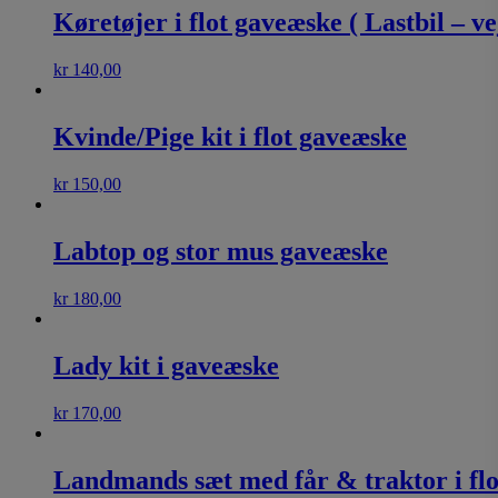
Køretøjer i flot gaveæske ( Lastbil – v
kr
140,00
Kvinde/Pige kit i flot gaveæske
kr
150,00
Labtop og stor mus gaveæske
kr
180,00
Lady kit i gaveæske
kr
170,00
Landmands sæt med får & traktor i fl