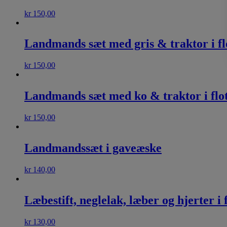
kr
150,00
Landmands sæt med gris & traktor i f
kr
150,00
Landmands sæt med ko & traktor i flo
kr
150,00
Landmandssæt i gaveæske
kr
140,00
Læbestift, neglelak, læber og hjerter i
kr
130,00