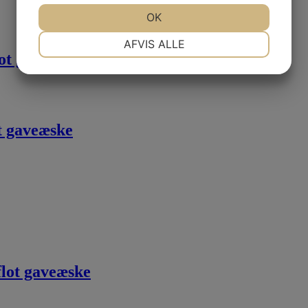
JA
NEJ
OK
JA
NEJ
NØDVENDIGE
PRÆFERENCER
AFVIS ALLE
lot gaveæske
JA
NEJ
JA
NEJ
MARKETING
STATISTIK
t gaveæske
 flot gaveæske