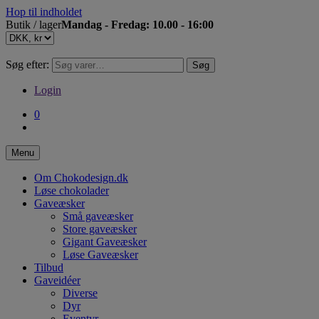
Hop til indholdet
Butik / lager
Mandag - Fredag: 10.00 - 16:00
Søg efter:
Søg
Login
0
Menu
Om Chokodesign.dk
Løse chokolader
Gaveæsker
Små gaveæsker
Store gaveæsker
Gigant Gaveæsker
Løse Gaveæsker
Tilbud
Gaveidéer
Diverse
Dyr
Eventyr