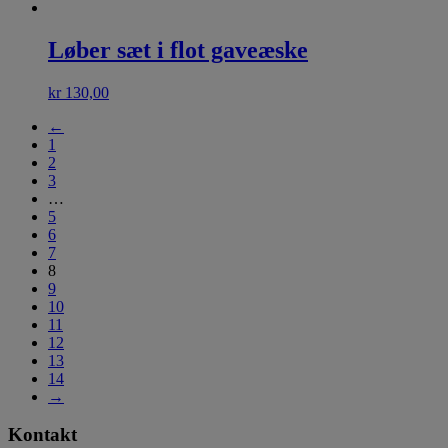
Løber sæt i flot gaveæske
kr
130,00
←
1
2
3
…
5
6
7
8
9
10
11
12
13
14
→
Kontakt