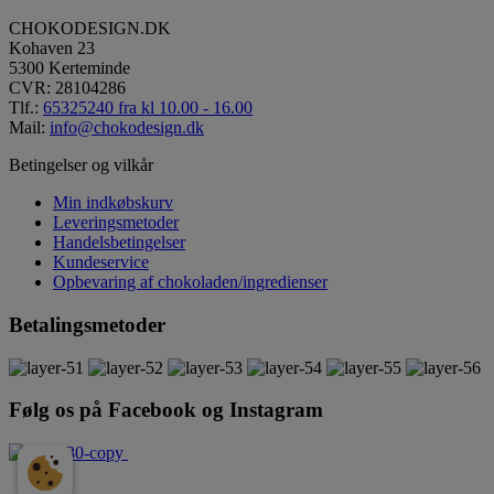
CHOKODESIGN.DK
Kohaven 23
5300 Kerteminde
CVR: 28104286
Tlf.:
65325240 fra kl 10.00 - 16.00
Mail:
info@chokodesign.dk
Betingelser og vilkår
Min indkøbskurv
Leveringsmetoder
Handelsbetingelser
Kundeservice
Opbevaring af chokoladen/ingredienser
Betalingsmetoder
Følg os på Facebook og Instagram