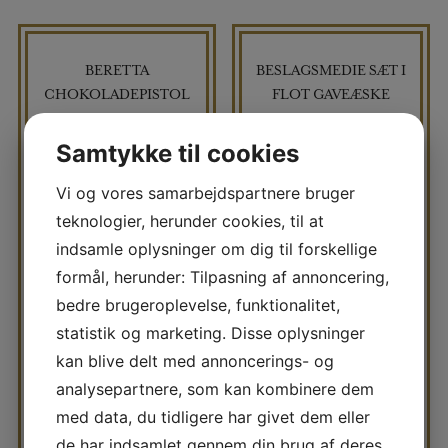
BERETTA
BESLAGSMEDIE SÆT I
CHOKOLADEPISTOL
FLOT GAVEÆSKE
Samtykke til cookies
Vi og vores samarbejdspartnere bruger
teknologier, herunder cookies, til at
indsamle oplysninger om dig til forskellige
formål, herunder: Tilpasning af annoncering,
bedre brugeroplevelse, funktionalitet,
statistik og marketing. Disse oplysninger
kan blive delt med annoncerings- og
analysepartnere, som kan kombinere dem
kr
180,00
kr
180,00
med data, du tidligere har givet dem eller
de har indsamlet gennem din brug af deres