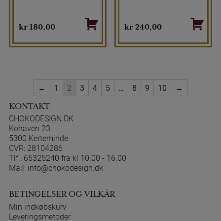
kr
180,00
kr
240,00
←
1
2
3
4
5
…
8
9
10
→
KONTAKT
CHOKODESIGN.DK
Kohaven 23
5300 Kerteminde
CVR: 28104286
Tlf.:
65325240 fra kl 10.00 - 16.00
Mail:
info@chokodesign.dk
BETINGELSER OG VILKÅR
Min indkøbskurv
Leveringsmetoder