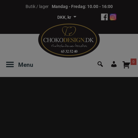
Hop
Butik / lager
Mandag - Fredag: 10.00 - 16:00
til
DKK, kr
indholdet
Søg
0
Menu
efter:
Login