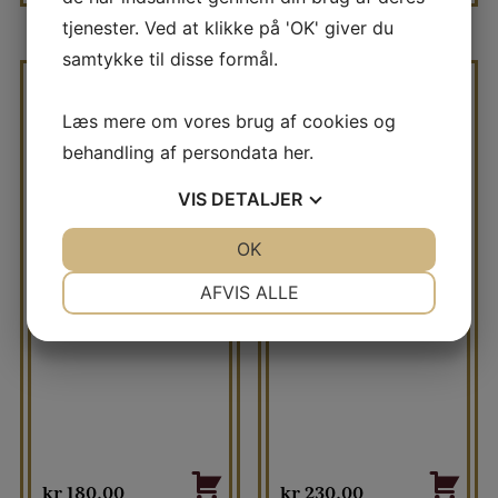
tjenester. Ved at klikke på 'OK' giver du
samtykke til disse formål.
BMW KIT I STOR
BONDEGÅRDS SÆT I
Læs mere om vores brug af cookies og
GAVEÆSKE
FLOT GAVEÆSKE
behandling af persondata
her
.
VIS
DETALJER
JA
NEJ
OK
JA
NEJ
NØDVENDIGE
PRÆFERENCER
AFVIS ALLE
JA
NEJ
JA
NEJ
MARKETING
STATISTIK
kr
180,00
kr
230,00