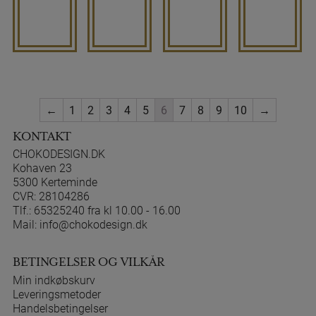
←
1
2
3
4
5
6
7
8
9
10
→
KONTAKT
CHOKODESIGN.DK
Kohaven 23
5300 Kerteminde
CVR: 28104286
Tlf.:
65325240 fra kl 10.00 - 16.00
Mail:
info@chokodesign.dk
BETINGELSER OG VILKÅR
Min indkøbskurv
Leveringsmetoder
Handelsbetingelser