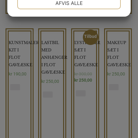
AFVIS ALLE
JA
NEJ
JA
NEJ
MARKETING
STATISTIK
Tilbud
KUNSTMALER
LASTBIL
LYSTFISKER
MAKEUP
KIT I
MED
SÆT I
SÆT I
FLOT
ANHÆNGER
FLOT
FLOT
GAVEÆSKE
I FLOT
GAVEÆSKE
GAVEÆSKE
GAVEÆSKE
kr
190,00
kr
300,00
kr
250,00
kr
250,00
kr
250,00