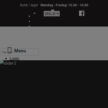
Hop
Butik / lager
Mandag - Fredag: 10.00 - 16:00
til
indholdet
Menu
Søg
efter:
Login
0