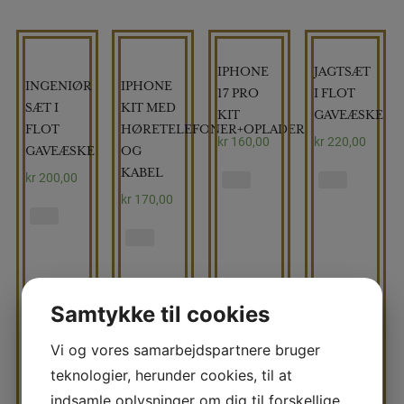
IPHONE
JAGTSÆT
INGENIØR
IPHONE
17 PRO
I FLOT
SÆT I
KIT MED
KIT
GAVEÆSKE
FLOT
HØRETELEFONER+OPLADER
kr
160,00
kr
220,00
GAVEÆSKE
OG
KABEL
kr
200,00
kr
170,00
Samtykke til cookies
Vi og vores samarbejdspartnere bruger
teknologier, herunder cookies, til at
indsamle oplysninger om dig til forskellige