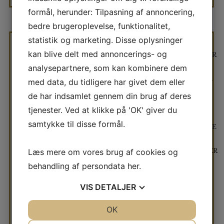
formål, herunder: Tilpasning af annoncering,
bedre brugeroplevelse, funktionalitet,
statistik og marketing. Disse oplysninger
kan blive delt med annoncerings- og
KONTOR
KØRETØJER
KONDITOR
KONTOR
KIT
I FLOT
analysepartnere, som kan kombinere dem
SÆT I
/
GAVEÆSKE
med data, du tidligere har givet dem eller
kr
180,00
FLOT
SEKRETÆR
( GRAVKO
de har indsamlet gennem din brug af deres
GAVEÆSKE
SÆT I
– LASTBIL
tjenester. Ved at klikke på 'OK' giver du
STOR
kr
220,00
–
GAVEÆSKE
samtykke til disse formål.
VEJTROMLE
kr
200,00
–
BULLDOZER
Læs mere om vores brug af cookies og
)
behandling af persondata
her
.
kr
180,00
VIS
DETALJER
JA
NEJ
OK
JA
NEJ
NØDVENDIGE
PRÆFERENCER