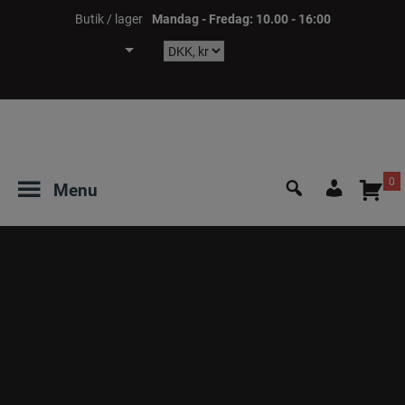
Hop
Butik / lager
Mandag - Fredag: 10.00 - 16:00
til
indholdet
Søg
0
Menu
efter:
Login