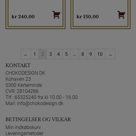
kr
240,00
kr
150,00
←
1
2
3
4
5
…
8
9
10
→
KONTAKT
CHOKODESIGN.DK
Kohaven 23
5300 Kerteminde
CVR: 28104286
Tlf.:
65325240 fra kl 10.00 - 16.00
Mail:
info@chokodesign.dk
BETINGELSER OG VILKÅR
Min indkøbskurv
Leveringsmetoder