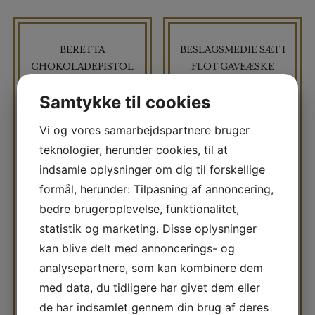
BERETTA
BESLAGSMEDIE SÆT I
CHOKOLADEPISTOL
FLOT GAVEÆSKE
Samtykke til cookies
Vi og vores samarbejdspartnere bruger
teknologier, herunder cookies, til at
indsamle oplysninger om dig til forskellige
formål, herunder: Tilpasning af annoncering,
bedre brugeroplevelse, funktionalitet,
statistik og marketing. Disse oplysninger
kan blive delt med annoncerings- og
analysepartnere, som kan kombinere dem
med data, du tidligere har givet dem eller
kr
180,00
kr
180,00
de har indsamlet gennem din brug af deres