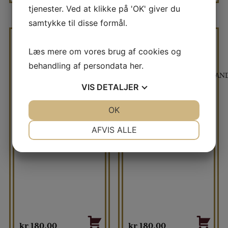
tjenester. Ved at klikke på 'OK' giver du
samtykke til disse formål.
Læs mere om vores brug af cookies og
BMW KIT I STOR
BRANDMANDS SÆT
GAVEÆSKE
MED
behandling af persondata
her
.
STIGE,BRANDHANER,BRAN
VIS
DETALJER
I FLOT GAVEÆSKE
JA
NEJ
OK
JA
NEJ
NØDVENDIGE
PRÆFERENCER
AFVIS ALLE
JA
NEJ
JA
NEJ
MARKETING
STATISTIK
kr
180,00
kr
180,00