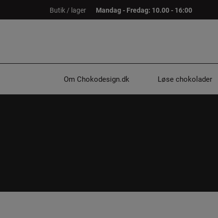
Hop
Butik / lager
Mandag - Fredag: 10.00 - 16:00
til
indholdet
Om Chokodesign.dk
Løse chokolader