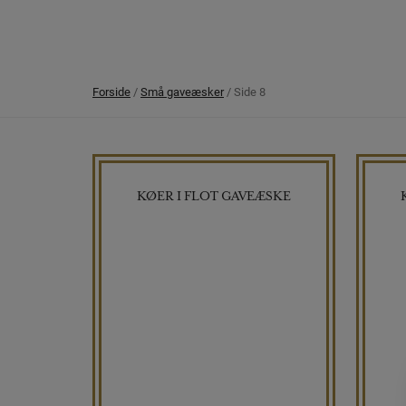
Forside
/
Små gaveæsker
/ Side 8
KØER I FLOT GAVEÆSKE