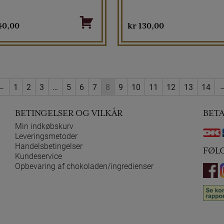
40,00
kr
130,00
←
1
2
3
…
5
6
7
8
9
10
11
12
13
14
BETINGELSER OG VILKÅR
BET
Min indkøbskurv
Leveringsmetoder
Handelsbetingelser
FØL
Kundeservice
Opbevaring af chokoladen/ingredienser