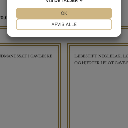
VIS
DETALJER
JA
NEJ
OK
JA
NEJ
70,00
kr
150,00
NØDVENDIGE
PRÆFERENCER
AFVIS ALLE
JA
NEJ
JA
NEJ
MARKETING
STATISTIK
NDMANDSSÆT I GAVEÆSKE
LÆBESTIFT, NEGLELAK, L
OG HJERTER I FLOT GAVE