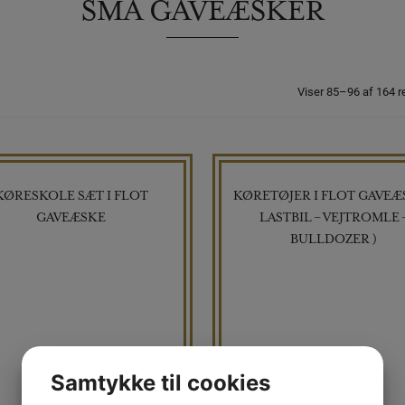
SMÅ GAVEÆSKER
Viser 85–96 af 164 r
KØRESKOLE SÆT I FLOT
KØRETØJER I FLOT GAVEÆS
GAVEÆSKE
LASTBIL – VEJTROMLE 
BULLDOZER )
Samtykke til cookies