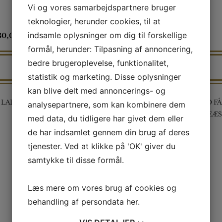
Vi og vores samarbejdspartnere bruger
teknologier, herunder cookies, til at
indsamle oplysninger om dig til forskellige
30,00
kr
140,00
formål, herunder: Tilpasning af annoncering,
bedre brugeroplevelse, funktionalitet,
statistik og marketing. Disse oplysninger
kan blive delt med annoncerings- og
LADY KIT I GAVEÆSKE
LANDMANDS SÆT MED FÅ
analysepartnere, som kan kombinere dem
TRAKTOR I FLOT GAVEÆ
med data, du tidligere har givet dem eller
de har indsamlet gennem din brug af deres
tjenester. Ved at klikke på 'OK' giver du
samtykke til disse formål.
Læs mere om vores brug af cookies og
behandling af persondata
her
.