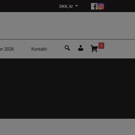
DKK, kr
Søg
0
er 2026
Kontakt
efter:
Login